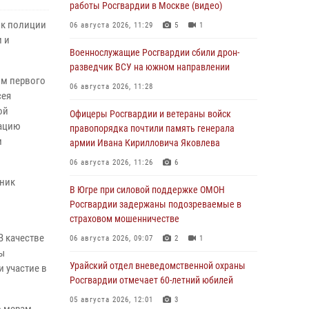
работы Росгвардии в Москве (видео)
ик полиции
06 августа 2026, 11:29
5
1
и и
Военнослужащие Росгвардии сбили дрон-
разведчик ВСУ на южном направлении
ом первого
06 августа 2026, 11:28
сея
ой
Офицеры Росгвардии и ветераны войск
зацию
правопорядка почтили память генерала
м
армии Ивана Кирилловича Яковлева
06 августа 2026, 11:26
6
вник
В Югре при силовой поддержке ОМОН
Росгвардии задержаны подозреваемые в
страховом мошенничестве
В качестве
06 августа 2026, 09:07
2
1
ы
Урайский отдел вневедомственной охраны
 участие в
Росгвардии отмечает 60-летний юбилей
05 августа 2026, 12:01
3