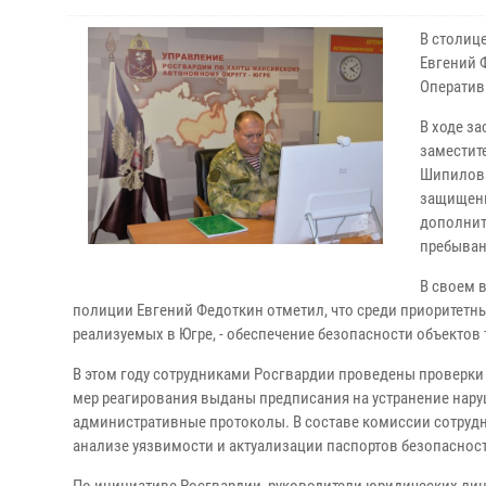
В столиц
Евгений 
Оператив
В ходе з
заместит
Шипилова
защищенн
дополнит
пребыван
В своем 
полиции Евгений Федоткин отметил, что среди приоритетн
реализуемых в Югре, - обеспечение безопасности объектов
В этом году сотрудниками Росгвардии проведены проверки 
мер реагирования выданы предписания на устранение нар
административные протоколы. В составе комиссии сотруд
анализе уязвимости и актуализации паспортов безопасност