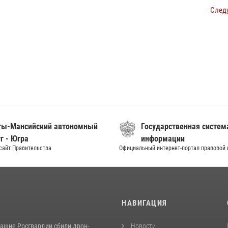
След
ты-Мансийский автономный
Государственная систем
г - Югра
информации
сайт Правительства
Официальный интернет-портал правовой
И
НАВИГАЦИЯ
ащие Росгвардии сбили дрон-
Новости