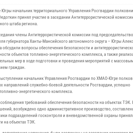
е Югры начальник территориального Управления Росгвардии полковн
Федоткин принял участие в заседании Антитеррористической комисси
ного штаба региона.
аседания члены Антитеррористической комиссии под председательств
еля губернатора Ханты-Мансийского автономного округа – Югры Алек
 обсудили вопросы обеспечения безопасности и антитеррористическ
ости объектов топливно-энергетического комплекса, а также реали
ельных мер в ходе подготовки и проведения мероприятий с массовы
ием граждан.
выступлении начальник Управления Росгвардии по ХМАО-Югре полко
ых направлений служебно-боевой деятельности Росгвардии, успешно
 топливно-энергетического комплекса.
соблюдения требований обеспечения безопасности на объектах ТЭК. 
ушений, возбуждено одно административное производство, составлен
ники подразделений госконтроля и вневедомственной охраны приняли
и на объектах ТЭК.