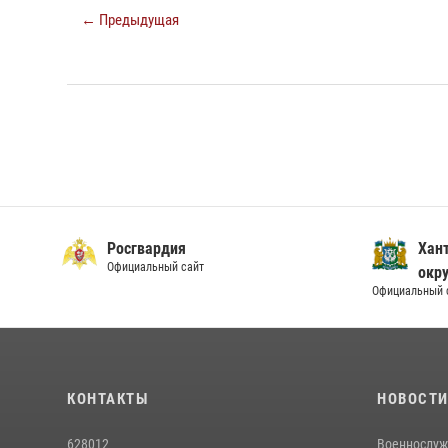
← Предыдущая
Росгвардия
Хан
Официальный сайт
окру
Официальный 
КОНТАКТЫ
НОВОСТ
628012
Военнослуж