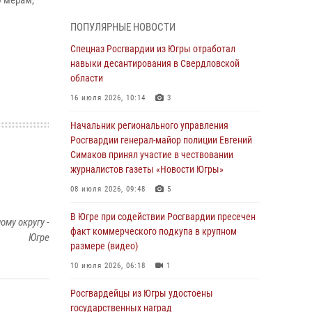
 мерам,
н
В Югре прошел цикл мероприятий
ПОПУЛЯРНЫЕ НОВОСТИ
посвященных дню рождения генерала армии
Ивана Яковлева
Спецназ Росгвардии из Югры отработал
навыки десантирования в Свердловской
05 августа 2026, 11:31
4
области
В Югре ОМОН Росгвардии оказал содействие
16 июля 2026, 10:14
3
ГИБДД в выявлении нарушителей ПДД
Начальник регионального управления
05 августа 2026, 11:14
Росгвардии генерал-майор полиции Евгений
Симаков принял участие в чествовании
В Югре сотрудники вневедомственной
журналистов газеты «Новости Югры»
охраны Росгвардии пресекли более 100
противоправных деяний за прошедшую
08 июля 2026, 09:48
5
неделю
В Югре при содействии Росгвардии пресечен
му округу -
05 августа 2026, 05:56
факт коммерческого подкупа в крупном
Югре
размере (видео)
Генерал-полковник Юрий Аверин выступил на
Всероссийском молодёжном
10 июля 2026, 06:18
1
образовательном форуме «Территория
смыслов»
Росгвардейцы из Югры удостоены
государственных наград
04 августа 2026, 11:11
2