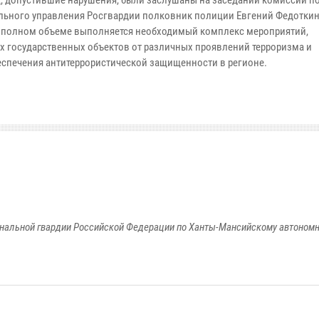
, допустившие нарушения, были заслушаны на заседании комиссии по
ального управления Росгвардии полковник полиции Евгений Федотки
 в полном объеме выполняется необходимый комплекс мероприятий,
государственных объектов от различных проявлений терроризма и
беспечения антитеррористической защищенности в регионе.
альной гвардии Российской Федерации по Ханты-Мансийскому автономно