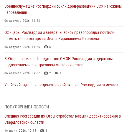
Военнослужащие Росгвардии сбили дрон-разведчик ВСУ на южном
направлении
06 августа 2026, 11:28
Офицеры Росгвардии и ветераны войск правопорядка почтили
память генерала армии Ивана Кирилловича Яковлева
06 августа 2026, 11:26
6
В Югре при силовой поддержке ОМОН Росгвардии задержаны
подозреваемые в страховом мошенничестве
06 августа 2026, 09:07
2
1
Урайский отдел вневедомственной охраны Росгвардии отмечает
60-летний юбилей
05 августа 2026, 12:01
3
ПОПУЛЯРНЫЕ НОВОСТИ
В Югре прошел цикл мероприятий посвященных дню рождения
Спецназ Росгвардии из Югры отработал навыки десантирования в
генерала армии Ивана Яковлева
Свердловской области
05 августа 2026, 11:31
4
16 июля 2026, 10:14
3