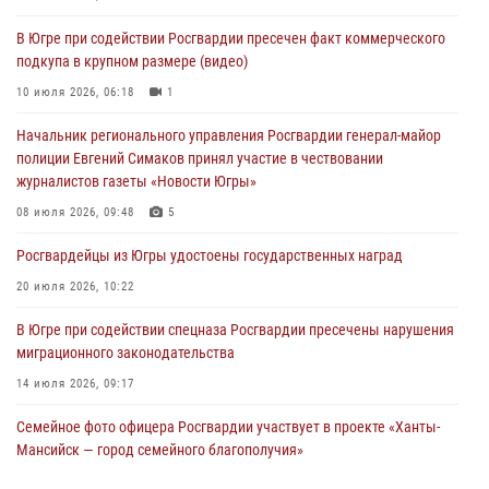
В Югре ОМОН Росгвардии оказал содействие ГИБДД в выявлении
В Югре при содействии Росгвардии пресечен факт коммерческого
нарушителей ПДД
подкупа в крупном размере (видео)
05 августа 2026, 11:14
10 июля 2026, 06:18
1
В Югре сотрудники вневедомственной охраны Росгвардии пресекли
Начальник регионального управления Росгвардии генерал-майор
более 100 противоправных деяний за прошедшую неделю
полиции Евгений Симаков принял участие в чествовании
05 августа 2026, 05:56
журналистов газеты «Новости Югры»
Генерал-полковник Юрий Аверин выступил на Всероссийском
08 июля 2026, 09:48
5
молодёжном образовательном форуме «Территория смыслов»
Росгвардейцы из Югры удостоены государственных наград
04 августа 2026, 11:11
2
20 июля 2026, 10:22
В Югре при содействии спецназа Росгвардии пресечены нарушения
миграционного законодательства
14 июля 2026, 09:17
Семейное фото офицера Росгвардии участвует в проекте «Ханты-
Мансийск — город семейного благополучия»
08 июля 2026, 09:04