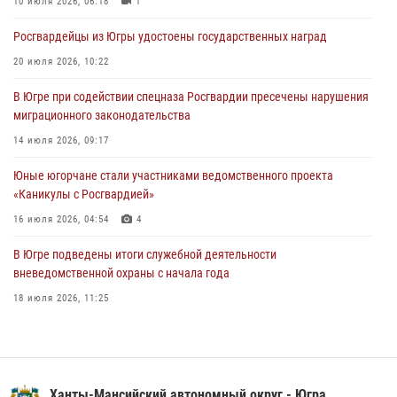
10 июля 2026, 06:18
1
06 августа 2026, 11:26
6
Росгвардейцы из Югры удостоены государственных наград
В Югре при силовой поддержке ОМОН Росгвардии задержаны
20 июля 2026, 10:22
подозреваемые в страховом мошенничестве
В Югре при содействии спецназа Росгвардии пресечены нарушения
06 августа 2026, 09:07
2
1
миграционного законодательства
Урайский отдел вневедомственной охраны Росгвардии отмечает
14 июля 2026, 09:17
60-летний юбилей
Юные югорчане стали участниками ведомственного проекта
05 августа 2026, 12:01
3
«Каникулы с Росгвардией»
16 июля 2026, 04:54
4
В Югре подведены итоги служебной деятельности
вневедомственной охраны с начала года
18 июля 2026, 11:25
В Югре военнослужащие и сотрудники Росгвардии почтили память
святого равноапостольного князя Владимира
28 июля 2026, 09:15
1
Ханты-Мансийский автономный округ - Югра