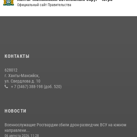
На Урале Росгвардия провела дни открытых дверей и
Официальный сайт Правительства
тематические встречи с молодежью
29 июля 2026, 09:54
12
В Югре Росгвардия обеспечила безопасность Всероссийского
форума развития гражданского общества «Добрино»
13 июля 2026, 11:47
2
КОНТАКТЫ
В Югре продолжается патриотическая акция «Каникулы с
Росгвардией»
628012
11 июля 2026, 12:26
7
г. Ханты-Мансийск,
ул. Свердлова д. 10
+ 7 (3467) 388-198 (доб. 520)
НОВОСТИ
Военнослужащие Росгвардии сбили дрон-разведчик ВСУ на южном
направлени...
06 августа 2026, 11:28