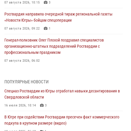
07 августа 2026, 10:15
3
Росгвардия направила очередной тираж региональной газеты
«Новости Югры» бойцам спецоперации
07 августа 2026, 09:22
1
Генерал-полковник Олег Плохой поздравил специалистов
организационно-штатных подразделений Росгвардии с
профессиональным праздником
07 августа 2026, 06:02
Делегация МВД Республики Беларусь ознакомилась с передовыми
методами работы Росгвардии в Москве (видео)
ПОПУЛЯРНЫЕ НОВОСТИ
06 августа 2026, 11:29
5
1
Спецназ Росгвардии из Югры отработал навыки десантирования в
Свердловской области
Военнослужащие Росгвардии сбили дрон-разведчик ВСУ на южном
направлении
16 июля 2026, 10:14
3
06 августа 2026, 11:28
В Югре при содействии Росгвардии пресечен факт коммерческого
подкупа в крупном размере (видео)
Офицеры Росгвардии и ветераны войск правопорядка почтили
память генерала армии Ивана Кирилловича Яковлева