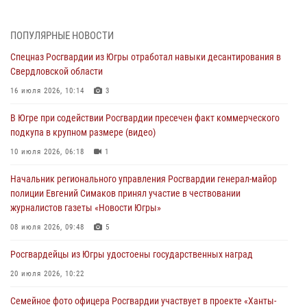
Делегация МВД Республики Беларусь ознакомилась с передовыми
методами работы Росгвардии в Москве (видео)
ПОПУЛЯРНЫЕ НОВОСТИ
06 августа 2026, 11:29
5
1
Спецназ Росгвардии из Югры отработал навыки десантирования в
Свердловской области
Военнослужащие Росгвардии сбили дрон-разведчик ВСУ на южном
направлении
16 июля 2026, 10:14
3
06 августа 2026, 11:28
В Югре при содействии Росгвардии пресечен факт коммерческого
подкупа в крупном размере (видео)
Офицеры Росгвардии и ветераны войск правопорядка почтили
память генерала армии Ивана Кирилловича Яковлева
10 июля 2026, 06:18
1
06 августа 2026, 11:26
6
Начальник регионального управления Росгвардии генерал-майор
полиции Евгений Симаков принял участие в чествовании
В Югре при силовой поддержке ОМОН Росгвардии задержаны
журналистов газеты «Новости Югры»
подозреваемые в страховом мошенничестве
08 июля 2026, 09:48
5
06 августа 2026, 09:07
2
1
Росгвардейцы из Югры удостоены государственных наград
Урайский отдел вневедомственной охраны Росгвардии отмечает
60-летний юбилей
20 июля 2026, 10:22
05 августа 2026, 12:01
3
Семейное фото офицера Росгвардии участвует в проекте «Ханты-