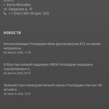
628012
тематические встречи с молодежью
г. Ханты-Мансийск,
ул. Свердлова д. 10
29 июля 2026, 09:54
12
+ 7 (3467) 388-198 (доб. 520)
НОВОСТИ
Военнослужащие Росгвардии сбили дрон-разведчик ВСУ на южном
направлени...
06 августа 2026, 11:28
В Югре при силовой поддержке ОМОН Росгвардии задержаны
подозреваемые в...
06 августа 2026, 09:07
Урайский отдел вневедомственной охраны Росгвардии отмечает 60-
летний ю...
05 августа 2026, 12:01