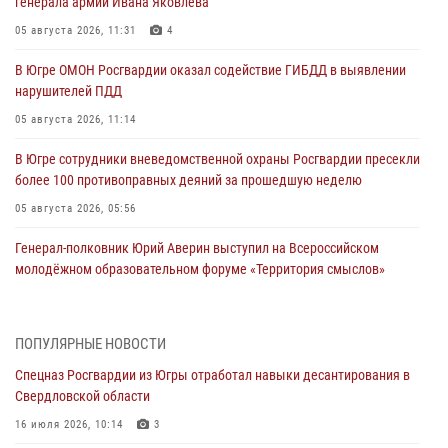
генерала армии Ивана Яковлева
05 августа 2026, 11:31
4
В Югре ОМОН Росгвардии оказал содействие ГИБДД в выявлении
нарушителей ПДД
05 августа 2026, 11:14
В Югре сотрудники вневедомственной охраны Росгвардии пресекли
более 100 противоправных деяний за прошедшую неделю
05 августа 2026, 05:56
Генерал-полковник Юрий Аверин выступил на Всероссийском
молодёжном образовательном форуме «Территория смыслов»
04 августа 2026, 11:11
2
Ключевые события Росгвардии: итоги недели с 27 июля по 2
ПОПУЛЯРНЫЕ НОВОСТИ
августа (видео)
Спецназ Росгвардии из Югры отработал навыки десантирования в
04 августа 2026, 09:54
1
Свердловской области
Сотрудник Росгвардии из Югры спас ребёнка от нападения дикой
16 июля 2026, 10:14
3
лисы в Алтайском крае