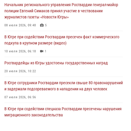
Начальник регионального управления Росгвардии генерал-майор
04 августа 2026, 06:17
1
полиции Евгений Симаков принял участие в чествовании
журналистов газеты «Новости Югры»
Росгвардия обеспечила безопасность открытия Всероссийских
соревнований «Школа безопасности» и празднования Дня ВДВ в
08 июля 2026, 09:48
5
столице Югры
В Югре при содействии Росгвардии пресечен факт коммерческого
03 августа 2026, 09:21
1
подкупа в крупном размере (видео)
Росгвардия противодействует БПЛА ВСУ на южном направлении
10 июля 2026, 06:18
1
(видео)
Росгвардейцы из Югры удостоены государственных наград
03 августа 2026, 05:29
2
20 июля 2026, 10:22
В Югре сотрудники Росгвардии пресекли свыше 80 правонарушений
и задержали подозреваемого в нападении на двух человек
07 июля 2026, 06:56
В Югре при содействии спецназа Росгвардии пресечены нарушения
миграционного законодательства
14 июля 2026, 09:17