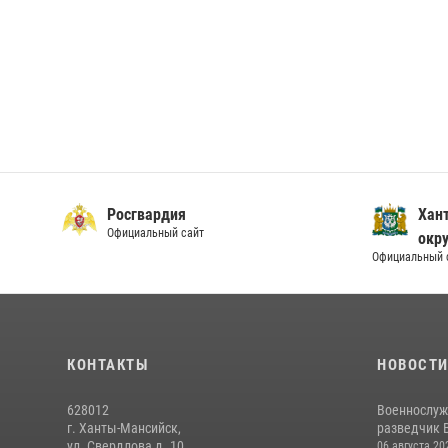
Росгвардия
Хан
Официальный сайт
окру
Официальный 
КОНТАКТЫ
НОВОСТ
628012
Военнослуж
г. Ханты-Мансийск,
разведчик 
ул. Свердлова д. 10
06 августа 20