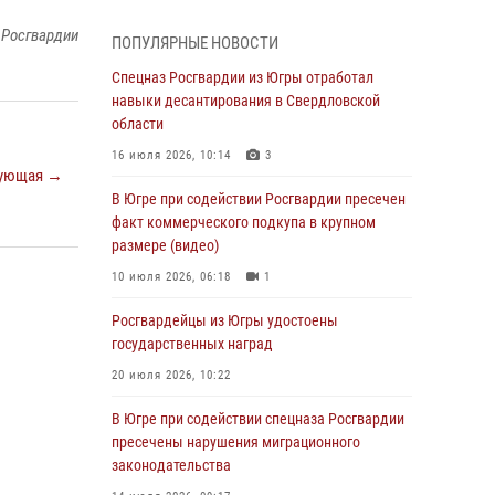
Генерал-полковник Олег Плохой поздравил
специалистов организационно-штатных
 Росгвардии
ПОПУЛЯРНЫЕ НОВОСТИ
подразделений Росгвардии с
профессиональным праздником
Спецназ Росгвардии из Югры отработал
навыки десантирования в Свердловской
07 августа 2026, 06:02
области
Делегация МВД Республики Беларусь
16 июля 2026, 10:14
3
ознакомилась с передовыми методами
ующая →
работы Росгвардии в Москве (видео)
В Югре при содействии Росгвардии пресечен
факт коммерческого подкупа в крупном
06 августа 2026, 11:29
5
1
размере (видео)
Военнослужащие Росгвардии сбили дрон-
10 июля 2026, 06:18
1
разведчик ВСУ на южном направлении
Росгвардейцы из Югры удостоены
06 августа 2026, 11:28
государственных наград
Офицеры Росгвардии и ветераны войск
20 июля 2026, 10:22
правопорядка почтили память генерала
армии Ивана Кирилловича Яковлева
В Югре при содействии спецназа Росгвардии
пресечены нарушения миграционного
06 августа 2026, 11:26
6
законодательства
В Югре при силовой поддержке ОМОН