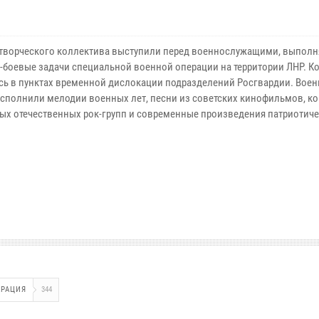
творческого коллектива выступили перед военнослужащими, выпо
-боевые задачи специальной военной операции на территории ЛНР. К
сь в пунктах временной дислокации подразделений Росгвардии. Вое
исполнили мелодии военных лет, песни из советских кинофильмов, 
ых отечественных рок-групп и современные произведения патриотич
.
ЕРАЦИЯ
344