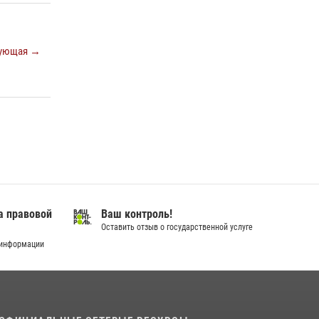
Росгвардией»
16 июля 2026, 04:54
4
ующая →
В Югре подведены итоги служебной
деятельности вневедомственной охраны с
начала года
18 июля 2026, 11:25
В Югре Росгвардия обеспечила безопасность
Всероссийского форума развития
гражданского общества «Добрино»
13 июля 2026, 11:47
2
а правовой
Ваш контроль!
Оставить отзыв о государственной услуге
 информации