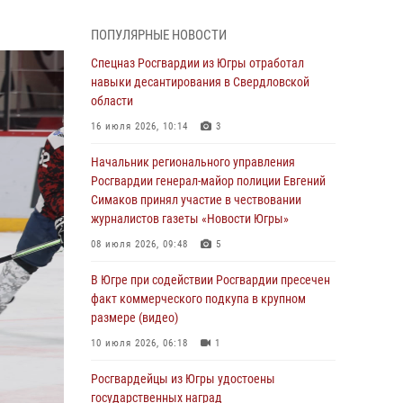
В Югре прошел цикл мероприятий
ПОПУЛЯРНЫЕ НОВОСТИ
посвященных дню рождения генерала армии
Ивана Яковлева
Спецназ Росгвардии из Югры отработал
навыки десантирования в Свердловской
05 августа 2026, 11:31
4
области
В Югре ОМОН Росгвардии оказал содействие
16 июля 2026, 10:14
3
ГИБДД в выявлении нарушителей ПДД
Начальник регионального управления
05 августа 2026, 11:14
Росгвардии генерал-майор полиции Евгений
Симаков принял участие в чествовании
В Югре сотрудники вневедомственной
журналистов газеты «Новости Югры»
охраны Росгвардии пресекли более 100
противоправных деяний за прошедшую
08 июля 2026, 09:48
5
неделю
В Югре при содействии Росгвардии пресечен
05 августа 2026, 05:56
факт коммерческого подкупа в крупном
размере (видео)
Генерал-полковник Юрий Аверин выступил на
Всероссийском молодёжном
10 июля 2026, 06:18
1
образовательном форуме «Территория
смыслов»
Росгвардейцы из Югры удостоены
государственных наград
04 августа 2026, 11:11
2