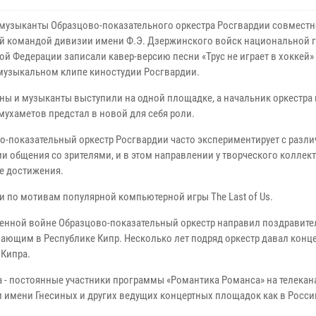
музыканты Образцово-показательного оркестра Росгвардии совместн
й командой дивизии имени Ф.Э. Дзержинского войск национальной 
ой Федерации записали кавер-версию песни «Трус не играет в хоккей»
музыкальном клипе киностудии Росгвардии.
ны и музыканты выступили на одной площадке, а начальник оркестра
мухаметов предстал в новой для себя роли.
о-показательный оркестр Росгвардии часто экспериментирует с разл
и общения со зрителями, и в этом направлении у творческого коллект
е достижения.
 по мотивам популярной компьютерной игры The Last of Us.
венной войне Образцово-показательный оркестр направил поздравите
ающим в Республике Кипр. Несколько лет подряд оркестр давал конце
 Кипра.
а - постоянные участники программы «Романтика Романса» на телекан
 имени Гнесиных и других ведущих концертных площадок как в России,