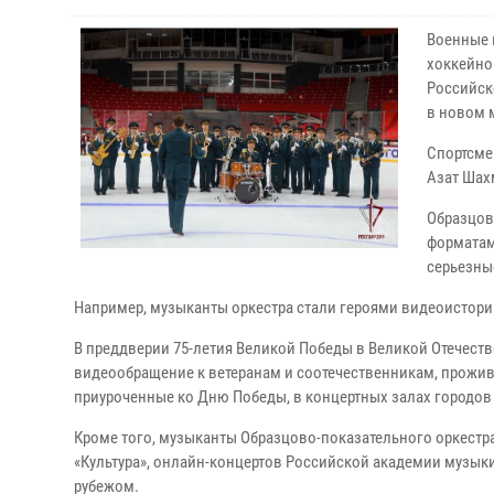
Военные 
хоккейно
Российск
в новом 
Спортсме
Азат Шах
Образцов
форматам
серьезны
Например, музыканты оркестра стали героями видеоистории
В преддверии 75-летия Великой Победы в Великой Отечест
видеообращение к ветеранам и соотечественникам, прожив
приуроченные ко Дню Победы, в концертных залах городов
Кроме того, музыканты Образцово-показательного оркестр
«Культура», онлайн-концертов Российской академии музыки
рубежом.