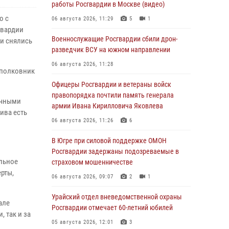
работы Росгвардии в Москве (видео)
о с
06 августа 2026, 11:29
5
1
гвардии
Военнослужащие Росгвардии сбили дрон-
 и снялись
разведчик ВСУ на южном направлении
06 августа 2026, 11:28
 полковник
Офицеры Росгвардии и ветераны войск
правопорядка почтили память генерала
ичными
армии Ивана Кирилловича Яковлева
ива есть
06 августа 2026, 11:26
6
В Югре при силовой поддержке ОМОН
Росгвардии задержаны подозреваемые в
льное
страховом мошенничестве
рты,
06 августа 2026, 09:07
2
1
Урайский отдел вневедомственной охраны
але
Росгвардии отмечает 60-летний юбилей
 так и за
05 августа 2026, 12:01
3