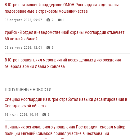
В Югре при силовой поддержке ОМОН Росгвардии задержаны
подозреваемые в страховом мошенничестве
06 августа 2026, 09:07
2
1
Урайский отдел вневедомственной охраны Росгвардии отмечает
60-летний юбилей
05 августа 2026, 12:01
3
В Югре прошел цикл мероприятий посвященных дню рождения
генерала армии Ивана Яковлева
05 августа 2026, 11:31
4
В Югре ОМОН Росгвардии оказал содействие ГИБДД в выявлении
ПОПУЛЯРНЫЕ НОВОСТИ
нарушителей ПДД
Спецназ Росгвардии из Югры отработал навыки десантирования в
05 августа 2026, 11:14
Свердловской области
В Югре сотрудники вневедомственной охраны Росгвардии пресекли
16 июля 2026, 10:14
3
более 100 противоправных деяний за прошедшую неделю
Начальник регионального управления Росгвардии генерал-майор
05 августа 2026, 05:56
полиции Евгений Симаков принял участие в чествовании