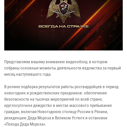
Представляем вашему вниманию видеообзор, в котором
собраны основные моменты деятельности ведомства за первый
месяц наступившего года.
В ролике подборка результатов работы росгвардейцев в период
новогодних и рождественских праздников: обеспечение
безопасности на тысячах мероприятий по всей стране,
круглосуточное дежурство в местах массового пребывания
граждан, включая Новогоднюю столицу России в Рязани,
резиденцию Деда Мороза в Великом Устюге и остановки
«Поезда Деда Мороза».