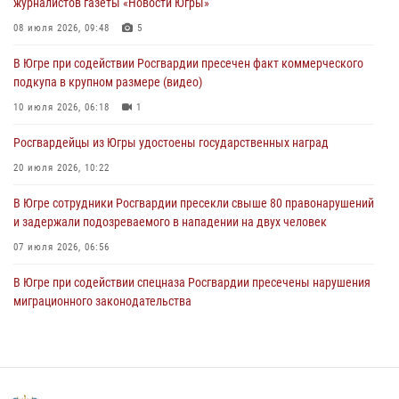
журналистов газеты «Новости Югры»
Генерал-полковник Юрий Аверин выступил на Всероссийском
молодёжном образовательном форуме «Территория смыслов»
08 июля 2026, 09:48
5
04 августа 2026, 11:11
2
В Югре при содействии Росгвардии пресечен факт коммерческого
подкупа в крупном размере (видео)
Ключевые события Росгвардии: итоги недели с 27 июля по 2
августа (видео)
10 июля 2026, 06:18
1
04 августа 2026, 09:54
1
Росгвардейцы из Югры удостоены государственных наград
20 июля 2026, 10:22
В Югре сотрудники Росгвардии пресекли свыше 80 правонарушений
и задержали подозреваемого в нападении на двух человек
07 июля 2026, 06:56
В Югре при содействии спецназа Росгвардии пресечены нарушения
миграционного законодательства
14 июля 2026, 09:17
Юные югорчане стали участниками ведомственного проекта
«Каникулы с Росгвардией»