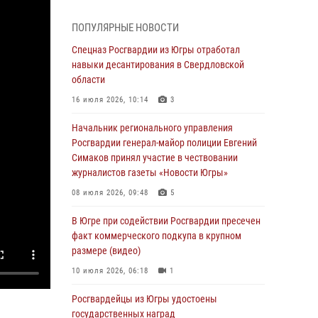
05 августа 2026, 05:56
ПОПУЛЯРНЫЕ НОВОСТИ
Генерал-полковник Юрий Аверин выступил на
Всероссийском молодёжном
Спецназ Росгвардии из Югры отработал
образовательном форуме «Территория
навыки десантирования в Свердловской
смыслов»
области
04 августа 2026, 11:11
2
16 июля 2026, 10:14
3
Ключевые события Росгвардии: итоги
Начальник регионального управления
недели с 27 июля по 2 августа (видео)
Росгвардии генерал-майор полиции Евгений
Симаков принял участие в чествовании
04 августа 2026, 09:54
1
журналистов газеты «Новости Югры»
Сотрудник Росгвардии из Югры спас ребёнка
08 июля 2026, 09:48
5
от нападения дикой лисы в Алтайском крае
В Югре при содействии Росгвардии пресечен
04 августа 2026, 06:17
1
факт коммерческого подкупа в крупном
размере (видео)
Росгвардия обеспечила безопасность
открытия Всероссийских соревнований
10 июля 2026, 06:18
1
«Школа безопасности» и празднования Дня
ВДВ в столице Югры
Росгвардейцы из Югры удостоены
государственных наград
03 августа 2026, 09:21
1