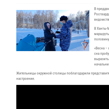
В преддв
Росгвард
ведомств
В Ханты-
маршруты
половину
«Весна –
сна пробу
выразить
начальни
Жительницы окружной столицы поблагодарили представите
настроение.