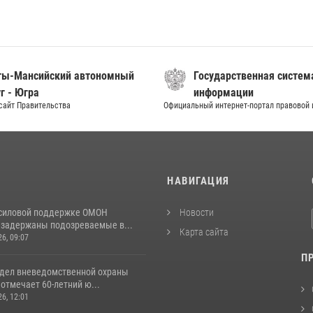
ты-Мансийский автономный
Государственная систем
г - Югра
информации
сайт Правительства
Официальный интернет-портал правовой
И
НАВИГАЦИЯ
 силовой поддержке ОМОН
Новости
 задержаны подозреваемые в...
Карта сайта
26, 09:07
П
тдел вневедомственной охраны
отмечает 60-летний ю...
26, 12:01