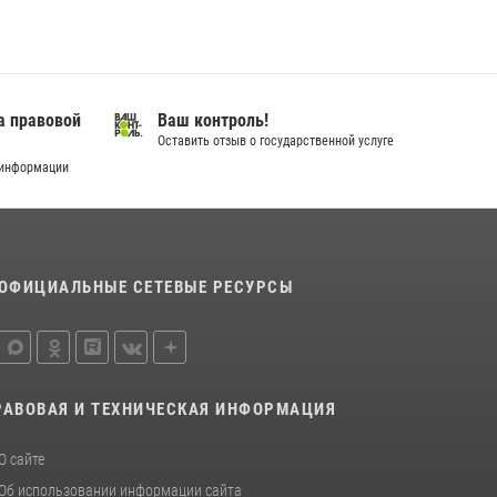
город семейного благополучия»
08 июля 2026, 09:04
В Югре подведены итоги служебной
деятельности вневедомственной охраны с
а правовой
Ваш контроль!
начала года
Оставить отзыв о государственной услуге
18 июля 2026, 11:25
 информации
На Урале Росгвардия провела дни открытых
дверей и тематические встречи с молодежью
29 июля 2026, 09:54
12
ОФИЦИАЛЬНЫЕ СЕТЕВЫЕ РЕСУРСЫ
РАВОВАЯ И ТЕХНИЧЕСКАЯ ИНФОРМАЦИЯ
О сайте
Об использовании информации сайта