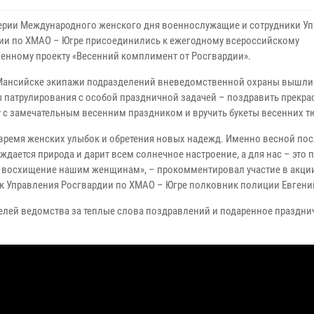
ерии Международного женского дня военнослужащие и сотрудники У
ии по ХМАО – Югре присоединились к ежегодному всероссийскому
енному проекту «Весенний комплимент от Росгвардии».
Мансийске экипажи подразделений вневедомственной охраны вышли
 патрулирования с особой праздничной задачей – поздравить прекра
 с замечательным весенним праздником и вручить букеты весенних т
 время женских улыбок и обретения новых надежд. Именно весной по
ждается природа и дарит всем солнечное настроение, а для нас – это 
 восхищение нашим женщинам», – прокомментировал участие в акци
к Управления Росгвардии по ХМАО – Югре полковник полиции Евгени
лей ведомства за теплые слова поздравлений и подаренное праздни