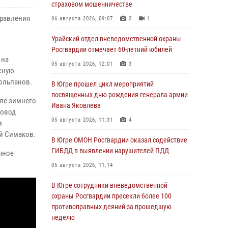
страховом мошенничестве
правления
06 августа 2026, 09:07
2
1
Урайский отдел вневедомственной охраны
Росгвардии отмечает 60-летний юбилей
 на
05 августа 2026, 12:01
3
сную
юльпанов.
В Югре прошел цикл мероприятий
посвященных дню рождения генерала армии
сле зимнего
Ивана Яковлева
повод
05 августа 2026, 11:31
4
и
й Симаков.
В Югре ОМОН Росгвардии оказал содействие
ГИБДД в выявлении нарушителей ПДД
чное
05 августа 2026, 11:14
В Югре сотрудники вневедомственной
охраны Росгвардии пресекли более 100
противоправных деяний за прошедшую
неделю