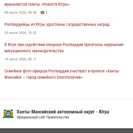
журналистов газеты «Новости Югры»
подозреваемые в страховом мошенничестве
08 июля 2026, 09:48
5
06 августа 2026, 09:07
2
1
Росгвардейцы из Югры удостоены государственных наград
Урайский отдел вневедомственной охраны Росгвардии отмечает
60-летний юбилей
20 июля 2026, 10:22
05 августа 2026, 12:01
3
В Югре при содействии спецназа Росгвардии пресечены нарушения
миграционного законодательства
14 июля 2026, 09:17
Семейное фото офицера Росгвардии участвует в проекте «Ханты-
Мансийск — город семейного благополучия»
08 июля 2026, 09:04
Юные югорчане стали участниками ведомственного проекта
«Каникулы с Росгвардией»
Ханты-Мансийский автономный округ - Югра
16 июля 2026, 04:54
4
Официальный сайт Правительства
В Югре подведены итоги служебной деятельности
вневедомственной охраны с начала года