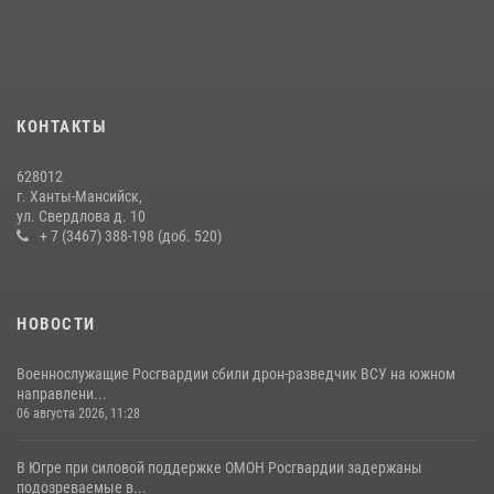
18 июля 2026, 11:25
На Урале Росгвардия провела дни открытых дверей и
тематические встречи с молодежью
29 июля 2026, 09:54
12
КОНТАКТЫ
В Югре Росгвардия обеспечила безопасность Всероссийского
628012
форума развития гражданского общества «Добрино»
г. Ханты-Мансийск,
ул. Свердлова д. 10
13 июля 2026, 11:47
2
+ 7 (3467) 388-198 (доб. 520)
НОВОСТИ
Военнослужащие Росгвардии сбили дрон-разведчик ВСУ на южном
направлени...
06 августа 2026, 11:28
В Югре при силовой поддержке ОМОН Росгвардии задержаны
подозреваемые в...