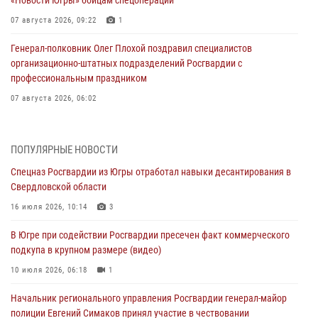
«Новости Югры» бойцам спецоперации
07 августа 2026, 09:22
1
Генерал-полковник Олег Плохой поздравил специалистов
организационно-штатных подразделений Росгвардии с
профессиональным праздником
07 августа 2026, 06:02
Делегация МВД Республики Беларусь ознакомилась с передовыми
методами работы Росгвардии в Москве (видео)
ПОПУЛЯРНЫЕ НОВОСТИ
06 августа 2026, 11:29
5
1
Спецназ Росгвардии из Югры отработал навыки десантирования в
Свердловской области
Военнослужащие Росгвардии сбили дрон-разведчик ВСУ на южном
направлении
16 июля 2026, 10:14
3
06 августа 2026, 11:28
В Югре при содействии Росгвардии пресечен факт коммерческого
подкупа в крупном размере (видео)
Офицеры Росгвардии и ветераны войск правопорядка почтили
память генерала армии Ивана Кирилловича Яковлева
10 июля 2026, 06:18
1
06 августа 2026, 11:26
6
Начальник регионального управления Росгвардии генерал-майор
полиции Евгений Симаков принял участие в чествовании
В Югре при силовой поддержке ОМОН Росгвардии задержаны