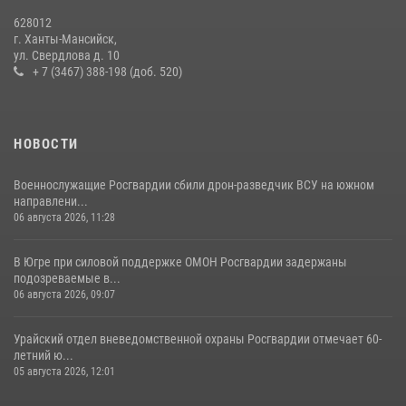
В Югре подведены итоги служебной деятельности
628012
вневедомственной охраны с начала года
г. Ханты-Мансийск,
ул. Свердлова д. 10
18 июля 2026, 11:25
+ 7 (3467) 388-198 (доб. 520)
НОВОСТИ
Военнослужащие Росгвардии сбили дрон-разведчик ВСУ на южном
направлени...
06 августа 2026, 11:28
В Югре при силовой поддержке ОМОН Росгвардии задержаны
подозреваемые в...
06 августа 2026, 09:07
Урайский отдел вневедомственной охраны Росгвардии отмечает 60-
летний ю...
05 августа 2026, 12:01