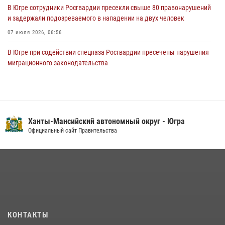
В Югре сотрудники Росгвардии пресекли свыше 80 правонарушений
и задержали подозреваемого в нападении на двух человек
07 июля 2026, 06:56
В Югре при содействии спецназа Росгвардии пресечены нарушения
миграционного законодательства
14 июля 2026, 09:17
Семейное фото офицера Росгвардии участвует в проекте «Ханты-
Мансийск — город семейного благополучия»
Ханты-Мансийский автономный округ - Югра
08 июля 2026, 09:04
Официальный сайт Правительства
Юные югорчане стали участниками ведомственного проекта
«Каникулы с Росгвардией»
16 июля 2026, 04:54
4
На Урале Росгвардия провела дни открытых дверей и
тематические встречи с молодежью
29 июля 2026, 09:54
12
КОНТАКТЫ