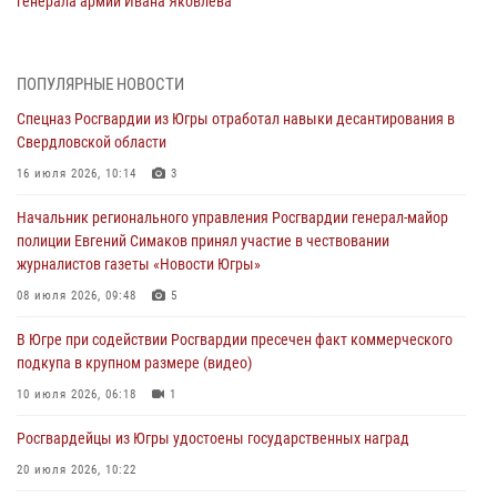
генерала армии Ивана Яковлева
05 августа 2026, 11:31
4
В Югре ОМОН Росгвардии оказал содействие ГИБДД в выявлении
ПОПУЛЯРНЫЕ НОВОСТИ
нарушителей ПДД
Спецназ Росгвардии из Югры отработал навыки десантирования в
05 августа 2026, 11:14
Свердловской области
В Югре сотрудники вневедомственной охраны Росгвардии пресекли
16 июля 2026, 10:14
3
более 100 противоправных деяний за прошедшую неделю
Начальник регионального управления Росгвардии генерал-майор
05 августа 2026, 05:56
полиции Евгений Симаков принял участие в чествовании
журналистов газеты «Новости Югры»
Генерал-полковник Юрий Аверин выступил на Всероссийском
молодёжном образовательном форуме «Территория смыслов»
08 июля 2026, 09:48
5
04 августа 2026, 11:11
2
В Югре при содействии Росгвардии пресечен факт коммерческого
подкупа в крупном размере (видео)
Ключевые события Росгвардии: итоги недели с 27 июля по 2
августа (видео)
10 июля 2026, 06:18
1
04 августа 2026, 09:54
1
Росгвардейцы из Югры удостоены государственных наград
20 июля 2026, 10:22