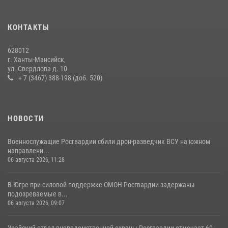
тематические встречи с молодежью
29 июля 2026, 09:54
12
КОНТАКТЫ
В Югре Росгвардия обеспечила безопасность Всероссийского
628012
форума развития гражданского общества «Добрино»
г. Ханты-Мансийск,
ул. Свердлова д. 10
13 июля 2026, 11:47
2
+ 7 (3467) 388-198 (доб. 520)
НОВОСТИ
Военнослужащие Росгвардии сбили дрон-разведчик ВСУ на южном
направлени...
06 августа 2026, 11:28
В Югре при силовой поддержке ОМОН Росгвардии задержаны
подозреваемые в...
06 августа 2026, 09:07