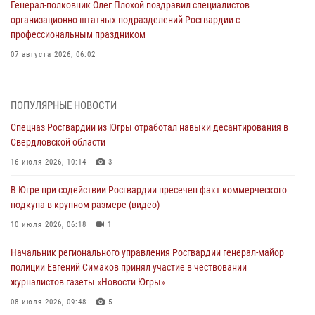
Генерал-полковник Олег Плохой поздравил специалистов
организационно-штатных подразделений Росгвардии с
профессиональным праздником
07 августа 2026, 06:02
Делегация МВД Республики Беларусь ознакомилась с передовыми
методами работы Росгвардии в Москве (видео)
ПОПУЛЯРНЫЕ НОВОСТИ
06 августа 2026, 11:29
5
1
Спецназ Росгвардии из Югры отработал навыки десантирования в
Свердловской области
Военнослужащие Росгвардии сбили дрон-разведчик ВСУ на южном
направлении
16 июля 2026, 10:14
3
06 августа 2026, 11:28
В Югре при содействии Росгвардии пресечен факт коммерческого
подкупа в крупном размере (видео)
Офицеры Росгвардии и ветераны войск правопорядка почтили
память генерала армии Ивана Кирилловича Яковлева
10 июля 2026, 06:18
1
06 августа 2026, 11:26
6
Начальник регионального управления Росгвардии генерал-майор
полиции Евгений Симаков принял участие в чествовании
В Югре при силовой поддержке ОМОН Росгвардии задержаны
журналистов газеты «Новости Югры»
подозреваемые в страховом мошенничестве
08 июля 2026, 09:48
5
06 августа 2026, 09:07
2
1