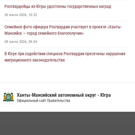
Росгвардейцы из Югры удостоены государственных наград
Урайский отдел вневедомственной охраны Росгвардии отмечает
60-летний юбилей
20 июля 2026, 10:22
05 августа 2026, 12:01
3
Семейное фото офицера Росгвардии участвует в проекте «Ханты-
Мансийск — город семейного благополучия»
08 июля 2026, 09:04
В Югре при содействии спецназа Росгвардии пресечены нарушения
миграционного законодательства
14 июля 2026, 09:17
Юные югорчане стали участниками ведомственного проекта
«Каникулы с Росгвардией»
Ханты-Мансийский автономный округ - Югра
16 июля 2026, 04:54
4
Официальный сайт Правительства
В Югре подведены итоги служебной деятельности
вневедомственной охраны с начала года
18 июля 2026, 11:25
На Урале Росгвардия провела дни открытых дверей и