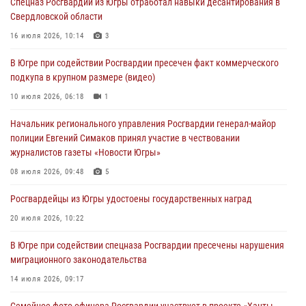
Спецназ Росгвардии из Югры отработал навыки десантирования в
Свердловской области
Военнослужащие Росгвардии сбили дрон-разведчик ВСУ на южном
направлении
16 июля 2026, 10:14
3
06 августа 2026, 11:28
В Югре при содействии Росгвардии пресечен факт коммерческого
подкупа в крупном размере (видео)
Офицеры Росгвардии и ветераны войск правопорядка почтили
память генерала армии Ивана Кирилловича Яковлева
10 июля 2026, 06:18
1
06 августа 2026, 11:26
6
Начальник регионального управления Росгвардии генерал-майор
полиции Евгений Симаков принял участие в чествовании
В Югре при силовой поддержке ОМОН Росгвардии задержаны
журналистов газеты «Новости Югры»
подозреваемые в страховом мошенничестве
08 июля 2026, 09:48
5
06 августа 2026, 09:07
2
1
Росгвардейцы из Югры удостоены государственных наград
Урайский отдел вневедомственной охраны Росгвардии отмечает
60-летний юбилей
20 июля 2026, 10:22
05 августа 2026, 12:01
3
В Югре при содействии спецназа Росгвардии пресечены нарушения
миграционного законодательства
14 июля 2026, 09:17
Семейное фото офицера Росгвардии участвует в проекте «Ханты-