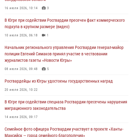
Военнослужащие Росгвардии сбили дрон-разведчик ВСУ на южном
направлении
16 июля 2026, 10:14
3
06 августа 2026, 11:28
В Югре при содействии Росгвардии пресечен факт коммерческого
подкупа в крупном размере (видео)
Офицеры Росгвардии и ветераны войск правопорядка почтили
память генерала армии Ивана Кирилловича Яковлева
10 июля 2026, 06:18
1
06 августа 2026, 11:26
6
Начальник регионального управления Росгвардии генерал-майор
полиции Евгений Симаков принял участие в чествовании
В Югре при силовой поддержке ОМОН Росгвардии задержаны
журналистов газеты «Новости Югры»
подозреваемые в страховом мошенничестве
08 июля 2026, 09:48
5
06 августа 2026, 09:07
2
1
Росгвардейцы из Югры удостоены государственных наград
Урайский отдел вневедомственной охраны Росгвардии отмечает
60-летний юбилей
20 июля 2026, 10:22
05 августа 2026, 12:01
3
В Югре при содействии спецназа Росгвардии пресечены нарушения
миграционного законодательства
14 июля 2026, 09:17
Семейное фото офицера Росгвардии участвует в проекте «Ханты-
Мансийск — город семейного благополучия»