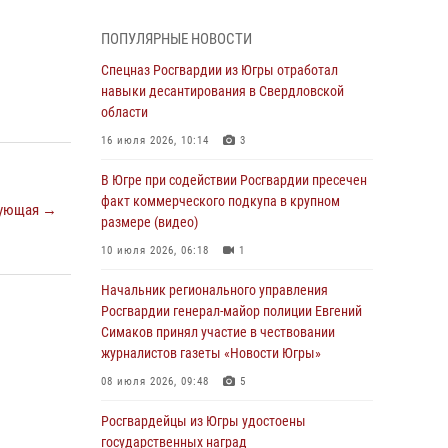
Генерал-полковник Олег Плохой поздравил
специалистов организационно-штатных
ПОПУЛЯРНЫЕ НОВОСТИ
подразделений Росгвардии с
профессиональным праздником
Спецназ Росгвардии из Югры отработал
навыки десантирования в Свердловской
07 августа 2026, 06:02
области
Делегация МВД Республики Беларусь
16 июля 2026, 10:14
3
ознакомилась с передовыми методами
работы Росгвардии в Москве (видео)
В Югре при содействии Росгвардии пресечен
факт коммерческого подкупа в крупном
06 августа 2026, 11:29
5
1
ующая →
размере (видео)
Военнослужащие Росгвардии сбили дрон-
10 июля 2026, 06:18
1
разведчик ВСУ на южном направлении
Начальник регионального управления
06 августа 2026, 11:28
Росгвардии генерал-майор полиции Евгений
Офицеры Росгвардии и ветераны войск
Симаков принял участие в чествовании
правопорядка почтили память генерала
журналистов газеты «Новости Югры»
армии Ивана Кирилловича Яковлева
08 июля 2026, 09:48
5
06 августа 2026, 11:26
6
Росгвардейцы из Югры удостоены
В Югре при силовой поддержке ОМОН
государственных наград