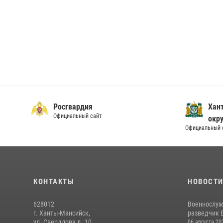
Росгвардия
Хан
Официальный сайт
окру
Официальный 
КОНТАКТЫ
НОВОСТ
628012
Военнослуж
г. Ханты-Мансийск,
разведчик 
ул. Свердлова д. 10
06 августа 20