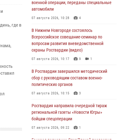
военной операции, переданы специальные
автомобили
ии
07 августа 2026, 10:28
4
инь, где в
В Нижнем Новгороде состоялось
Всероссийское совещание-семинар по
вопросам развития вневедомственной
тнама,
охраны Росгвардии (видео)
07 августа 2026, 10:17
9
1
жность
В Росгвардии завершился методический
оставил
сбор с руководящим составом военно-
политических органов
сол
07 августа 2026, 10:15
3
Росгвардия направила очередной тираж
региональной газеты «Новости Югры»
бойцам спецоперации
07 августа 2026, 09:22
1