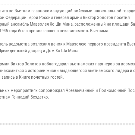
изита во Вьетнам главнокомандующий войсками национальной гвард
ой Федерации Герой России генерал армии Виктор Золотов посетил
урный ансамбль Мавзолея Хо Ши Мина, расположенный на площади Бад
 1945 года была провозглашена независимость Вьетнама.
тель ведомства возложил венок к Мавзолею первого президента Вье
Президентский дворец и Дом Хо Ши Мина.
армии Виктор Золотов поблагодарил вьетнамских партнеров за возмо
знакомиться с историей жизни выдающегося вьетнамского лидера и 
 запись в Книге почетных гостей.
иальных мероприятиях сопровождал Чрезвычайный и Полномочный По
етнам Геннадий Бездетко.