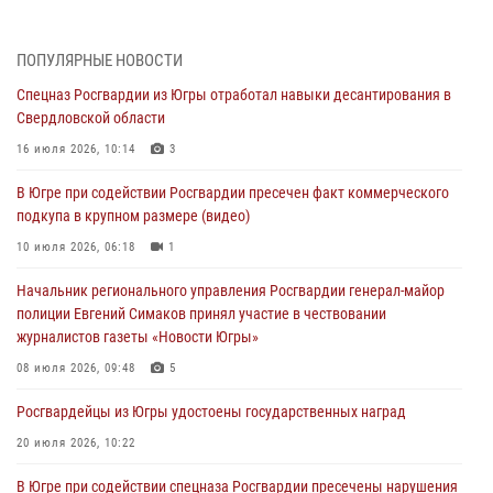
Делегация МВД Республики Беларусь ознакомилась с передовыми
методами работы Росгвардии в Москве (видео)
ПОПУЛЯРНЫЕ НОВОСТИ
06 августа 2026, 11:29
5
1
Спецназ Росгвардии из Югры отработал навыки десантирования в
Свердловской области
Военнослужащие Росгвардии сбили дрон-разведчик ВСУ на южном
направлении
16 июля 2026, 10:14
3
06 августа 2026, 11:28
В Югре при содействии Росгвардии пресечен факт коммерческого
подкупа в крупном размере (видео)
Офицеры Росгвардии и ветераны войск правопорядка почтили
память генерала армии Ивана Кирилловича Яковлева
10 июля 2026, 06:18
1
06 августа 2026, 11:26
6
Начальник регионального управления Росгвардии генерал-майор
полиции Евгений Симаков принял участие в чествовании
В Югре при силовой поддержке ОМОН Росгвардии задержаны
журналистов газеты «Новости Югры»
подозреваемые в страховом мошенничестве
08 июля 2026, 09:48
5
06 августа 2026, 09:07
2
1
Росгвардейцы из Югры удостоены государственных наград
Урайский отдел вневедомственной охраны Росгвардии отмечает
60-летний юбилей
20 июля 2026, 10:22
05 августа 2026, 12:01
3
В Югре при содействии спецназа Росгвардии пресечены нарушения