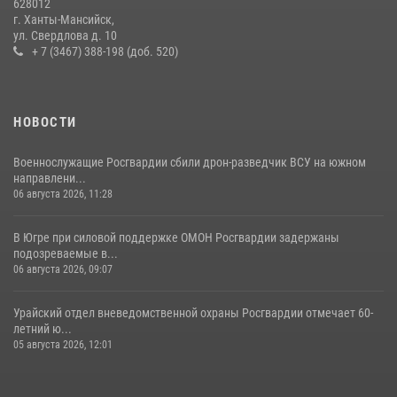
628012
святого равноапостольного князя Владимира
г. Ханты-Мансийск,
ул. Свердлова д. 10
28 июля 2026, 09:15
1
+ 7 (3467) 388-198 (доб. 520)
НОВОСТИ
Военнослужащие Росгвардии сбили дрон-разведчик ВСУ на южном
направлени...
06 августа 2026, 11:28
В Югре при силовой поддержке ОМОН Росгвардии задержаны
подозреваемые в...
06 августа 2026, 09:07
Урайский отдел вневедомственной охраны Росгвардии отмечает 60-
летний ю...
05 августа 2026, 12:01