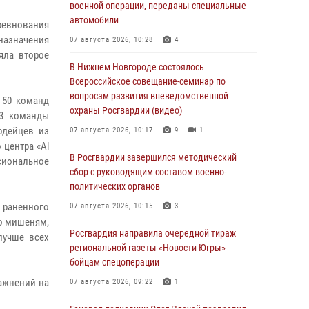
военной операции, переданы специальные
автомобили
евнования
 назначения
07 августа 2026, 10:28
4
яла второе
В Нижнем Новгороде состоялось
Всероссийское совещание-семинар по
вопросам развития вневедомственной
 50 команд
охраны Росгвардии (видео)
 3 команды
рдейцев из
07 августа 2026, 10:17
9
1
 центра «Al
В Росгвардии завершился методический
сиональное
сбор с руководящим составом военно-
политических органов
и раненного
07 августа 2026, 10:15
3
по мишеням,
Росгвардия направила очередной тираж
лучше всех
региональной газеты «Новости Югры»
бойцам спецоперации
ажнений на
07 августа 2026, 09:22
1