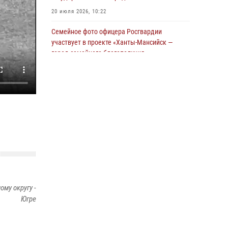
Росгвардии задержаны подозреваемые в
20 июля 2026, 10:22
страховом мошенничестве
Семейное фото офицера Росгвардии
06 августа 2026, 09:07
2
1
участвует в проекте «Ханты-Мансийск —
Урайский отдел вневедомственной охраны
город семейного благополучия»
Росгвардии отмечает 60-летний юбилей
08 июля 2026, 09:04
05 августа 2026, 12:01
3
В Югре при содействии спецназа Росгвардии
пресечены нарушения миграционного
законодательства
14 июля 2026, 09:17
Юные югорчане стали участниками
ведомственного проекта «Каникулы с
Росгвардией»
16 июля 2026, 04:54
4
му округу -
Югре
В Югре подведены итоги служебной
деятельности вневедомственной охраны с
начала года