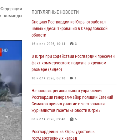
Генерал-полковник Олег Плохой поздравил
специалистов организационно-штатных
 Федерации
ПОПУЛЯРНЫЕ НОВОСТИ
подразделений Росгвардии с
их команды
профессиональным праздником
Спецназ Росгвардии из Югры отработал
навыки десантирования в Свердловской
07 августа 2026, 06:02
области
Делегация МВД Республики Беларусь
16 июля 2026, 10:14
3
ознакомилась с передовыми методами
работы Росгвардии в Москве (видео)
В Югре при содействии Росгвардии пресечен
факт коммерческого подкупа в крупном
06 августа 2026, 11:29
5
1
размере (видео)
Военнослужащие Росгвардии сбили дрон-
10 июля 2026, 06:18
1
разведчик ВСУ на южном направлении
Начальник регионального управления
06 августа 2026, 11:28
Росгвардии генерал-майор полиции Евгений
Офицеры Росгвардии и ветераны войск
Симаков принял участие в чествовании
правопорядка почтили память генерала
журналистов газеты «Новости Югры»
армии Ивана Кирилловича Яковлева
08 июля 2026, 09:48
5
06 августа 2026, 11:26
6
Росгвардейцы из Югры удостоены
В Югре при силовой поддержке ОМОН
государственных наград