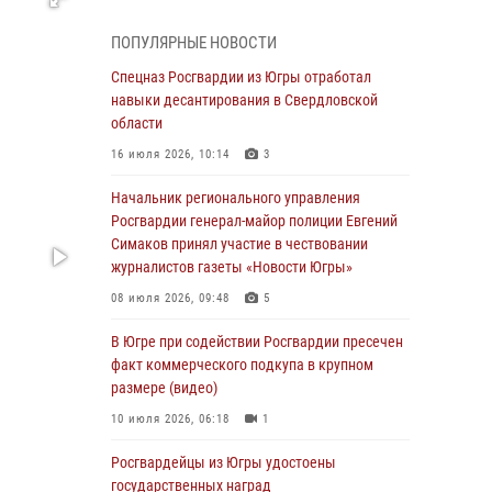
В Югре прошел цикл мероприятий
ПОПУЛЯРНЫЕ НОВОСТИ
посвященных дню рождения генерала армии
Ивана Яковлева
Спецназ Росгвардии из Югры отработал
навыки десантирования в Свердловской
05 августа 2026, 11:31
4
области
В Югре ОМОН Росгвардии оказал содействие
16 июля 2026, 10:14
3
ГИБДД в выявлении нарушителей ПДД
Начальник регионального управления
05 августа 2026, 11:14
Росгвардии генерал-майор полиции Евгений
Симаков принял участие в чествовании
В Югре сотрудники вневедомственной
журналистов газеты «Новости Югры»
охраны Росгвардии пресекли более 100
противоправных деяний за прошедшую
08 июля 2026, 09:48
5
неделю
В Югре при содействии Росгвардии пресечен
05 августа 2026, 05:56
факт коммерческого подкупа в крупном
размере (видео)
Генерал-полковник Юрий Аверин выступил на
Всероссийском молодёжном
10 июля 2026, 06:18
1
образовательном форуме «Территория
смыслов»
Росгвардейцы из Югры удостоены
государственных наград
04 августа 2026, 11:11
2