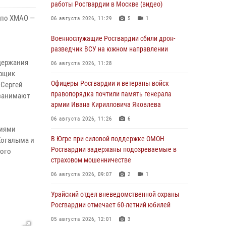
работы Росгвардии в Москве (видео)
 по ХМАО —
06 августа 2026, 11:29
5
1
Военнослужащие Росгвардии сбили дрон-
разведчик ВСУ на южном направлении
держания
06 августа 2026, 11:28
орщик
Офицеры Росгвардии и ветераны войск
 Сергей
правопорядка почтили память генерала
 занимают
армии Ивана Кирилловича Яковлева
06 августа 2026, 11:26
6
циями
В Югре при силовой поддержке ОМОН
Когалыма и
Росгвардии задержаны подозреваемые в
кого
страховом мошенничестве
06 августа 2026, 09:07
2
1
Урайский отдел вневедомственной охраны
Росгвардии отмечает 60-летний юбилей
05 августа 2026, 12:01
3