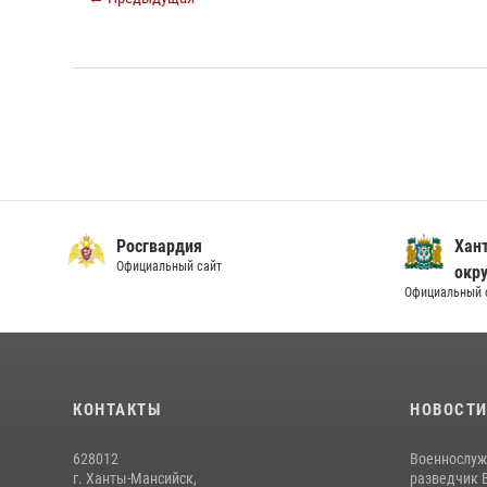
Росгвардия
Хан
Официальный сайт
окру
Официальный 
КОНТАКТЫ
НОВОСТ
628012
Военнослуж
г. Ханты-Мансийск,
разведчик 