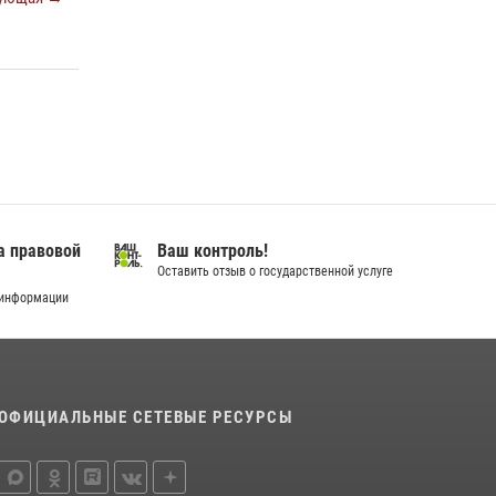
город семейного благополучия»
08 июля 2026, 09:04
В Югре подведены итоги служебной
деятельности вневедомственной охраны с
начала года
18 июля 2026, 11:25
На Урале Росгвардия провела дни открытых
дверей и тематические встречи с молодежью
а правовой
Ваш контроль!
29 июля 2026, 09:54
12
Оставить отзыв о государственной услуге
 информации
ОФИЦИАЛЬНЫЕ СЕТЕВЫЕ РЕСУРСЫ