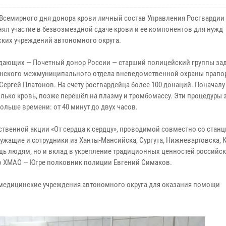
 Всемирного дня донора крови личный состав Управления Росгвардии
нял участие в безвозмездной сдаче крови и ее компонентов для нужд
ких учреждений автономного округа.
сдающих — Почетный донор России — старший полицейский группы за
нского межмуниципального отдела вневедомственной охраны прап
Сергей Платонов. На счету росгвардейца более 100 донаций. Поначалу
олько кровь, позже перешёл на плазму и тромбомассу. Эти процедуры
ольше времени: от 40 минут до двух часов.
ственной акции «От сердца к сердцу», проводимой совместно со стан
ужащие и сотрудники из Ханты-Мансийска, Сургута, Нижневартовска, 
щь людям, но и вклад в укрепление традиционных ценностей российс
по ХМАО — Югре полковник полиции Евгений Симаков.
в медицинские учреждения автономного округа для оказания помощи