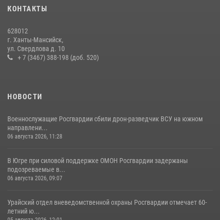
28 июля 2026, 09:15
1
КОНТАКТЫ
На Урале Росгвардия провела дни открытых дверей и
628012
тематические встречи с молодежью
г. Ханты-Мансийск,
ул. Свердлова д. 10
29 июля 2026, 09:54
12
+ 7 (3467) 388-198 (доб. 520)
НОВОСТИ
Военнослужащие Росгвардии сбили дрон-разведчик ВСУ на южном
направлени...
06 августа 2026, 11:28
В Югре при силовой поддержке ОМОН Росгвардии задержаны
подозреваемые в...
06 августа 2026, 09:07
Урайский отдел вневедомственной охраны Росгвардии отмечает 60-
летний ю...