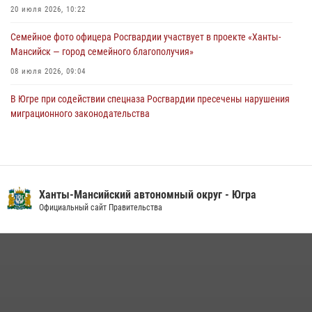
60-летний юбилей
20 июля 2026, 10:22
05 августа 2026, 12:01
3
Семейное фото офицера Росгвардии участвует в проекте «Ханты-
Мансийск — город семейного благополучия»
08 июля 2026, 09:04
В Югре при содействии спецназа Росгвардии пресечены нарушения
миграционного законодательства
14 июля 2026, 09:17
Юные югорчане стали участниками ведомственного проекта
«Каникулы с Росгвардией»
Ханты-Мансийский автономный округ - Югра
16 июля 2026, 04:54
4
Официальный сайт Правительства
В Югре подведены итоги служебной деятельности
вневедомственной охраны с начала года
18 июля 2026, 11:25
В Югре военнослужащие и сотрудники Росгвардии почтили память
святого равноапостольного князя Владимира