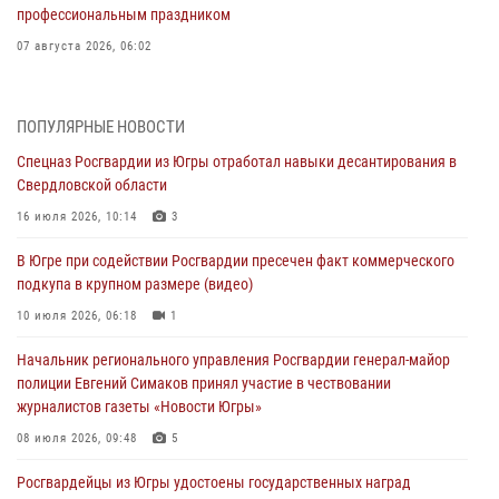
профессиональным праздником
07 августа 2026, 06:02
Делегация МВД Республики Беларусь ознакомилась с передовыми
методами работы Росгвардии в Москве (видео)
ПОПУЛЯРНЫЕ НОВОСТИ
06 августа 2026, 11:29
5
1
Спецназ Росгвардии из Югры отработал навыки десантирования в
Свердловской области
Военнослужащие Росгвардии сбили дрон-разведчик ВСУ на южном
направлении
16 июля 2026, 10:14
3
06 августа 2026, 11:28
В Югре при содействии Росгвардии пресечен факт коммерческого
подкупа в крупном размере (видео)
Офицеры Росгвардии и ветераны войск правопорядка почтили
память генерала армии Ивана Кирилловича Яковлева
10 июля 2026, 06:18
1
06 августа 2026, 11:26
6
Начальник регионального управления Росгвардии генерал-майор
полиции Евгений Симаков принял участие в чествовании
В Югре при силовой поддержке ОМОН Росгвардии задержаны
журналистов газеты «Новости Югры»
подозреваемые в страховом мошенничестве
08 июля 2026, 09:48
5
06 августа 2026, 09:07
2
1
Росгвардейцы из Югры удостоены государственных наград
Урайский отдел вневедомственной охраны Росгвардии отмечает