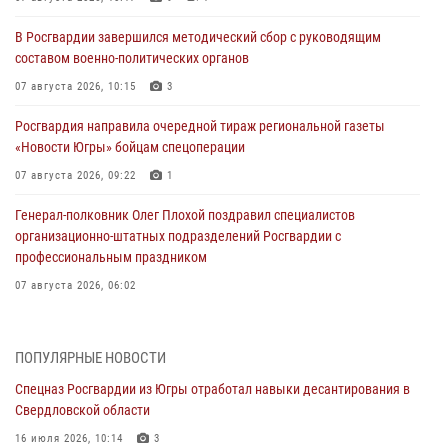
В Росгвардии завершился методический сбор с руководящим
составом военно-политических органов
07 августа 2026, 10:15
3
Росгвардия направила очередной тираж региональной газеты
«Новости Югры» бойцам спецоперации
07 августа 2026, 09:22
1
Генерал-полковник Олег Плохой поздравил специалистов
организационно-штатных подразделений Росгвардии с
профессиональным праздником
07 августа 2026, 06:02
Делегация МВД Республики Беларусь ознакомилась с передовыми
методами работы Росгвардии в Москве (видео)
ПОПУЛЯРНЫЕ НОВОСТИ
06 августа 2026, 11:29
5
1
Спецназ Росгвардии из Югры отработал навыки десантирования в
Свердловской области
Военнослужащие Росгвардии сбили дрон-разведчик ВСУ на южном
направлении
16 июля 2026, 10:14
3