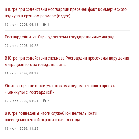
06 августа 2026, 11:28
В Югре при содействии Росгвардии пресечен факт коммерческого
подкупа в крупном размере (видео)
Офицеры Росгвардии и ветераны войск правопорядка почтили
память генерала армии Ивана Кирилловича Яковлева
10 июля 2026, 06:18
1
06 августа 2026, 11:26
6
Росгвардейцы из Югры удостоены государственных наград
В Югре при силовой поддержке ОМОН Росгвардии задержаны
20 июля 2026, 10:22
подозреваемые в страховом мошенничестве
В Югре при содействии спецназа Росгвардии пресечены нарушения
06 августа 2026, 09:07
2
1
миграционного законодательства
Урайский отдел вневедомственной охраны Росгвардии отмечает
14 июля 2026, 09:17
60-летний юбилей
Юные югорчане стали участниками ведомственного проекта
05 августа 2026, 12:01
3
«Каникулы с Росгвардией»
16 июля 2026, 04:54
4
В Югре подведены итоги служебной деятельности
вневедомственной охраны с начала года
18 июля 2026, 11:25