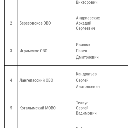
Викторович
Андриевских
2
Березовское ОВО
Аркадий
Сергеевич
Иванюк
3
Игримское ОВО
Павел
Дмитриевич
Кандратьев
4
Лангепасский ОВО
Сергей
Анатольевич
Телиус
5
Когалымский МОВО
Сергей
Вадимович