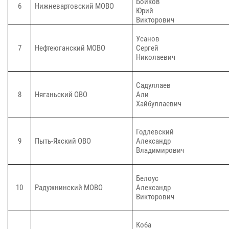
Бойков
6
Нижневартовский МОВО
Юрий
Викторович
Усанов
7
Нефтеюганский МОВО
Сергей
Николаевич
Садуллаев
8
Няганьский ОВО
Али
Хайбуллаевич
Годлевский
9
Пыть-Яхский ОВО
Александр
Владимирович
Белоус
10
Радужнинский МОВО
Александр
Викторович
Коба