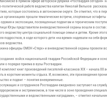
Мансийске в прямом эфире авторской рубрики «Росгвардия сегодня» 
о-политической работе ведомства капитан Николай Вильхов рассказа
иях, которые состоялись в автономном округе. Он отметил, что в пер
х организациях прошли тематические встречи, спортивные эстафеты 
 оружия и экспозиции, посвященные подвигам и героическим поступк
толице Югры представители вневедомственной охраны вошли в состав
го ведомству центра социальной помощи семье и детям. Кроме этог
для подростков, в ходе которого дети «на время» надевали на себя ф
ков ведомства.
Пушкина офицеры ОМОН «Стерх» и вневедомственной охраны провели вст
создания войск национальной гвардии Российской Федерации и осно
али о порядке приема в вузы Росгвардии.
 комплект книг произведений писателей-классиков XIX – начала XX ве
ть в короткие моменты отдыха. И, возможно, эти произведения прони
ельство и подвиг – понятия вневременные.
нослужащих и сотрудников Росгвардии ежедневно заступают на служб
 терроризмом и экстремизмом, в том числе в зоне проведения специал
осударственными и ведомственными наградами», – отметил начальни