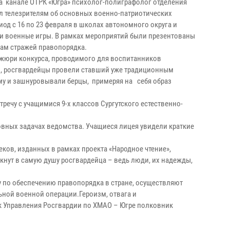
на канале ОТРК «Югра» психолог-полиграфолог отделения
л телезрителям об основных военно-патриотических
иод с 16 по 23 февраля в школах автономного округа и
и военные игры. В рамках мероприятий были презентованы
ам стражей правопорядка.
 жюри конкурса, проводимого для воспитанников
о, росгвардейцы провели ставший уже традиционным
орму и зашнуровывали берцы, примеряя на себя образ
речу с учащимися 9-х классов Сургутского естественно-
вных задачах ведомства. Учащиеся лицея увидели краткие
ков, изданных в рамках проекта «Народное чтение»,
кнут в самую душу росгвардейца – ведь люди, их надежды,
у по обеспечению правопорядка в стране, осуществляют
ьной военной операции.Героизм, отвага и
к Управления Росгвардии по ХМАО – Югре полковник