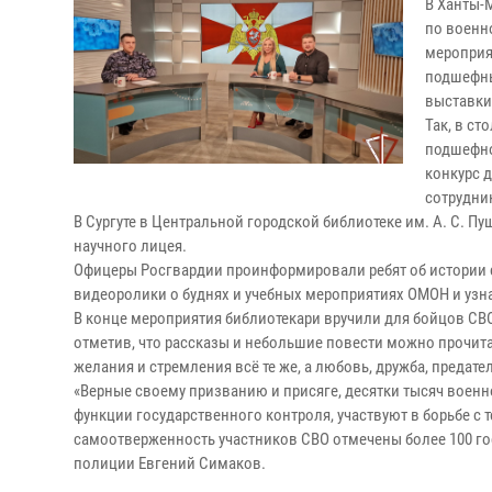
В Ханты-
по военн
мероприят
подшефны
выставки
Так, в с
подшефно
конкурс 
сотрудни
В Сургуте в Центральной городской библиотеке им. А. С. 
научного лицея.
Офицеры Росгвардии проинформировали ребят об истории 
видеоролики о буднях и учебных мероприятиях ОМОН и узн
В конце мероприятия библиотекари вручили для бойцов СВО
отметив, что рассказы и небольшие повести можно прочита
желания и стремления всё те же, а любовь, дружба, предат
«Верные своему призванию и присяге, десятки тысяч воен
функции государственного контроля, участвуют в борьбе с
самоотверженность участников СВО отмечены более 100 г
полиции Евгений Симаков.