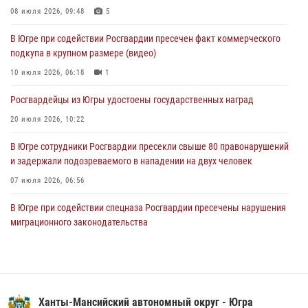
молодёжном образовательном форуме «Территория смыслов»
08 июля 2026, 09:48
5
04 августа 2026, 11:11
2
В Югре при содействии Росгвардии пресечен факт коммерческого
подкупа в крупном размере (видео)
Ключевые события Росгвардии: итоги недели с 27 июля по 2
августа (видео)
10 июля 2026, 06:18
1
04 августа 2026, 09:54
1
Росгвардейцы из Югры удостоены государственных наград
20 июля 2026, 10:22
В Югре сотрудники Росгвардии пресекли свыше 80 правонарушений
и задержали подозреваемого в нападении на двух человек
07 июля 2026, 06:56
В Югре при содействии спецназа Росгвардии пресечены нарушения
миграционного законодательства
14 июля 2026, 09:17
Семейное фото офицера Росгвардии участвует в проекте «Ханты-
Мансийск — город семейного благополучия»
Ханты-Мансийский автономный округ - Югра
08 июля 2026, 09:04