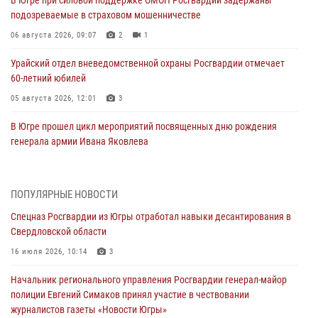
подозреваемые в страховом мошенничестве
06 августа 2026, 09:07
2
1
Урайский отдел вневедомственной охраны Росгвардии отмечает
60-летний юбилей
05 августа 2026, 12:01
3
В Югре прошел цикл мероприятий посвященных дню рождения
генерала армии Ивана Яковлева
05 августа 2026, 11:31
4
В Югре ОМОН Росгвардии оказал содействие ГИБДД в выявлении
ПОПУЛЯРНЫЕ НОВОСТИ
нарушителей ПДД
Спецназ Росгвардии из Югры отработал навыки десантирования в
05 августа 2026, 11:14
Свердловской области
В Югре сотрудники вневедомственной охраны Росгвардии пресекли
16 июля 2026, 10:14
3
более 100 противоправных деяний за прошедшую неделю
Начальник регионального управления Росгвардии генерал-майор
05 августа 2026, 05:56
полиции Евгений Симаков принял участие в чествовании
журналистов газеты «Новости Югры»
Генерал-полковник Юрий Аверин выступил на Всероссийском