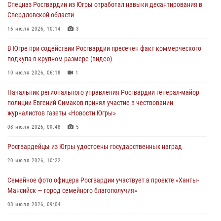
Спецназ Росгвардии из Югры отработал навыки десантирования в
Свердловской области
Военнослужащие Росгвардии сбили дрон-разведчик ВСУ на южном
направлении
16 июля 2026, 10:14
3
06 августа 2026, 11:28
В Югре при содействии Росгвардии пресечен факт коммерческого
подкупа в крупном размере (видео)
Офицеры Росгвардии и ветераны войск правопорядка почтили
память генерала армии Ивана Кирилловича Яковлева
10 июля 2026, 06:18
1
06 августа 2026, 11:26
6
Начальник регионального управления Росгвардии генерал-майор
полиции Евгений Симаков принял участие в чествовании
В Югре при силовой поддержке ОМОН Росгвардии задержаны
журналистов газеты «Новости Югры»
подозреваемые в страховом мошенничестве
08 июля 2026, 09:48
5
06 августа 2026, 09:07
2
1
Росгвардейцы из Югры удостоены государственных наград
Урайский отдел вневедомственной охраны Росгвардии отмечает
60-летний юбилей
20 июля 2026, 10:22
05 августа 2026, 12:01
3
Семейное фото офицера Росгвардии участвует в проекте «Ханты-
Мансийск — город семейного благополучия»
08 июля 2026, 09:04