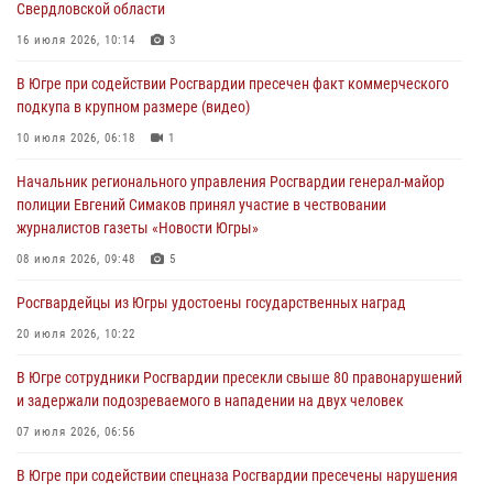
Свердловской области
В Югре сотрудники вневедомственной охраны Росгвардии пресекли
16 июля 2026, 10:14
3
более 100 противоправных деяний за прошедшую неделю
В Югре при содействии Росгвардии пресечен факт коммерческого
05 августа 2026, 05:56
подкупа в крупном размере (видео)
Генерал-полковник Юрий Аверин выступил на Всероссийском
10 июля 2026, 06:18
1
молодёжном образовательном форуме «Территория смыслов»
Начальник регионального управления Росгвардии генерал-майор
04 августа 2026, 11:11
2
полиции Евгений Симаков принял участие в чествовании
журналистов газеты «Новости Югры»
Ключевые события Росгвардии: итоги недели с 27 июля по 2
августа (видео)
08 июля 2026, 09:48
5
04 августа 2026, 09:54
1
Росгвардейцы из Югры удостоены государственных наград
20 июля 2026, 10:22
В Югре сотрудники Росгвардии пресекли свыше 80 правонарушений
и задержали подозреваемого в нападении на двух человек
07 июля 2026, 06:56
В Югре при содействии спецназа Росгвардии пресечены нарушения