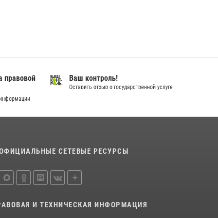
В Югре подведены итоги служебной
деятельности вневедомственной охраны с
начала года
18 июля 2026, 11:25
В Югре Росгвардия обеспечила безопасность
а правовой
Ваш контроль!
Всероссийского форума развития
Оставить отзыв о государственной услуге
гражданского общества «Добрино»
 информации
13 июля 2026, 11:47
2
ОФИЦИАЛЬНЫЕ СЕТЕВЫЕ РЕСУРСЫ
РАВОВАЯ И ТЕХНИЧЕСКАЯ ИНФОРМАЦИЯ