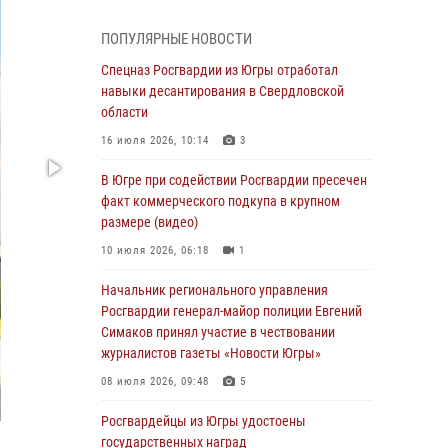
Генерал-полковник Олег Плохой поздравил
специалистов организационно-штатных
ПОПУЛЯРНЫЕ НОВОСТИ
подразделений Росгвардии с
профессиональным праздником
Спецназ Росгвардии из Югры отработал
навыки десантирования в Свердловской
07 августа 2026, 06:02
области
Делегация МВД Республики Беларусь
16 июля 2026, 10:14
3
ознакомилась с передовыми методами
работы Росгвардии в Москве (видео)
В Югре при содействии Росгвардии пресечен
факт коммерческого подкупа в крупном
06 августа 2026, 11:29
5
1
размере (видео)
Военнослужащие Росгвардии сбили дрон-
10 июля 2026, 06:18
1
разведчик ВСУ на южном направлении
Начальник регионального управления
06 августа 2026, 11:28
Росгвардии генерал-майор полиции Евгений
Офицеры Росгвардии и ветераны войск
Симаков принял участие в чествовании
правопорядка почтили память генерала
журналистов газеты «Новости Югры»
армии Ивана Кирилловича Яковлева
08 июля 2026, 09:48
5
06 августа 2026, 11:26
6
Росгвардейцы из Югры удостоены
В Югре при силовой поддержке ОМОН
государственных наград