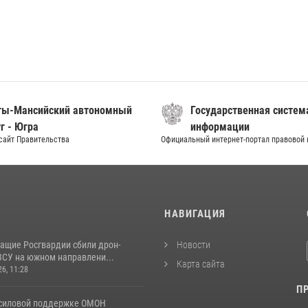
ты-Мансийский автономный
Государственная систем
г - Югра
информации
сайт Правительства
Официальный интернет-портал правовой
И
НАВИГАЦИЯ
ащие Росгвардии сбили дрон-
Новости
ВСУ на южном направлени...
Карта сайта
26, 11:28
П
 силовой поддержке ОМОН