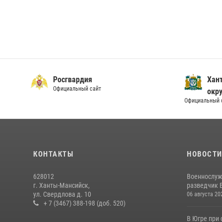
Росгвардия
Хан
Официальный сайт
окру
Официальный 
КОНТАКТЫ
НОВОСТ
628012
Военнослуж
г. Ханты-Мансийск,
разведчик 
ул. Свердлова д. 10
06 августа 20
+ 7 (3467) 388-198 (доб. 520)
В Югре при