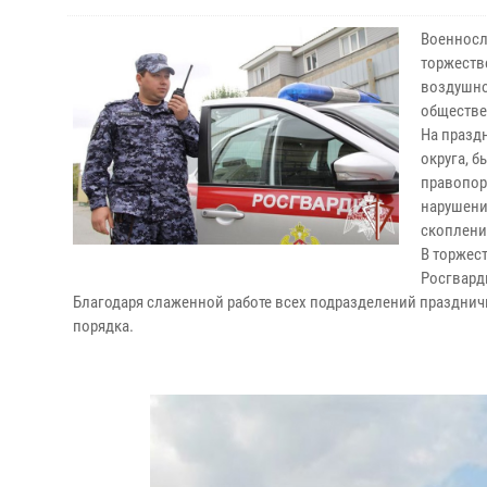
Военносл
торжеств
воздушно
обществе
На празд
округа, 
правопор
нарушени
скоплен
В торжес
Росгвард
Благодаря слаженной работе всех подразделений праздни
порядка.