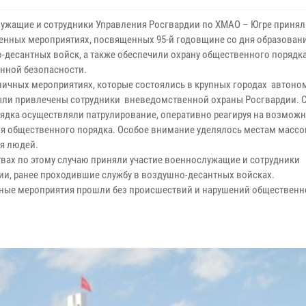
ужащие и сотрудники Управления Росгвардии по ХМАО – Югре приняли
енных мероприятиях, посвященных 95-й годовщине со дня образован
-десантных войск, а также обеспечили охрану общественного порядка
нной безопасности.
ничных мероприятиях, которые состоялись в крупных городах автоно
были привлечены сотрудники вневедомственной охраны Росгвардии. 
ядка осуществляли патрулирование, оперативно реагируя на возмож
я общественного порядка. Особое внимание уделялось местам массо
ия людей.
твах по этому случаю приняли участие военнослужащие и сотрудники
ии, ранее проходившие службу в воздушно-десантных войсках.
чные мероприятия прошли без происшествий и нарушений общественн