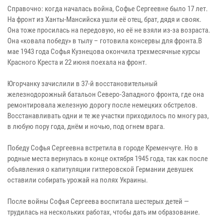
Справочно: когда началась война, Софье Сергеевне было 17 лет.
На фронт из Ханты-Мансийска ушли её отец, брат, дядя и свояк.
Она тоже просилась на передовую, но её не взяли из-за возраста.
Она «ковала победу» в тылу – готовила консервы для фронта.В
мае 1943 года Софья Кузнецова окончила трехмесячные курсы
Красного Креста и 22 июня поехала на фронт.
Югорчанку зачислили в 37-й восстановительный
железнодорожный батальон Северо-Западного фронта, где она
ремонтировала железную дорогу после немецких обстрелов.
Восстанавливать одни и те же участки приходилось по многу раз,
в любую пору года, днём и ночью, под огнем врага.
Победу Софья Сергеевна встретила в городе Кременчуге. Но в
родные места вернулась в конце октября 1945 года, так как после
объявления о капитуляции гитлеровской Германии девушек
оставили собирать урожай на полях Украины.
После войны Софья Сергеева воспитала шестерых детей —
трудилась на нескольких работах, чтобы дать им образование.