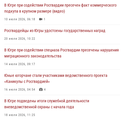
06 августа 2026, 11:28
В Югре при содействии Росгвардии пресечен факт коммерческого
подкупа в крупном размере (видео)
Офицеры Росгвардии и ветераны войск правопорядка почтили
память генерала армии Ивана Кирилловича Яковлева
10 июля 2026, 06:18
1
06 августа 2026, 11:26
6
Росгвардейцы из Югры удостоены государственных наград
В Югре при силовой поддержке ОМОН Росгвардии задержаны
20 июля 2026, 10:22
подозреваемые в страховом мошенничестве
В Югре при содействии спецназа Росгвардии пресечены нарушения
06 августа 2026, 09:07
2
1
миграционного законодательства
Урайский отдел вневедомственной охраны Росгвардии отмечает
14 июля 2026, 09:17
60-летний юбилей
Юные югорчане стали участниками ведомственного проекта
05 августа 2026, 12:01
3
«Каникулы с Росгвардией»
16 июля 2026, 04:54
4
В Югре подведены итоги служебной деятельности
вневедомственной охраны с начала года
18 июля 2026, 11:25
На Урале Росгвардия провела дни открытых дверей и