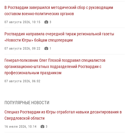
В Росгвардии завершился методический сбор с руководящим
составом военно-политических органов
07 августа 2026, 10:15
3
Росгвардия направила очередной тираж региональной газеты
«Новости Югры» бойцам спецоперации
07 августа 2026, 09:22
1
Генерал-полковник Олег Плохой поздравил специалистов
организационно-штатных подразделений Росгвардии с
профессиональным праздником
07 августа 2026, 06:02
Делегация МВД Республики Беларусь ознакомилась с передовыми
методами работы Росгвардии в Москве (видео)
ПОПУЛЯРНЫЕ НОВОСТИ
06 августа 2026, 11:29
5
1
Спецназ Росгвардии из Югры отработал навыки десантирования в
Свердловской области
Военнослужащие Росгвардии сбили дрон-разведчик ВСУ на южном
направлении
16 июля 2026, 10:14
3