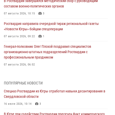
В Росгвардии завершился методический сбор с руководящим
составом военно-политических органов
07 августа 2026, 10:15
3
Росгвардия направила очередной тираж региональной газеты
«Новости Югры» бойцам спецоперации
07 августа 2026, 09:22
1
Генерал-полковник Олег Плохой поздравил специалистов
организационно-штатных подразделений Росгвардии с
профессиональным праздником
07 августа 2026, 06:02
Делегация МВД Республики Беларусь ознакомилась с передовыми
методами работы Росгвардии в Москве (видео)
ПОПУЛЯРНЫЕ НОВОСТИ
06 августа 2026, 11:29
5
1
Спецназ Росгвардии из Югры отработал навыки десантирования в
Свердловской области
Военнослужащие Росгвардии сбили дрон-разведчик ВСУ на южном
направлении
16 июля 2026, 10:14
3
06 августа 2026, 11:28
В Югре при содействии Росгвардии пресечен факт коммерческого