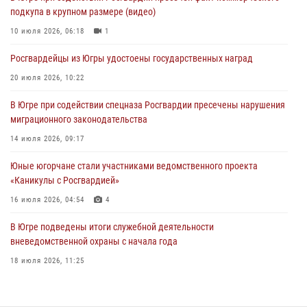
подкупа в крупном размере (видео)
Офицеры Росгвардии и ветераны войск правопорядка почтили
память генерала армии Ивана Кирилловича Яковлева
10 июля 2026, 06:18
1
06 августа 2026, 11:26
6
Росгвардейцы из Югры удостоены государственных наград
В Югре при силовой поддержке ОМОН Росгвардии задержаны
20 июля 2026, 10:22
подозреваемые в страховом мошенничестве
В Югре при содействии спецназа Росгвардии пресечены нарушения
06 августа 2026, 09:07
2
1
миграционного законодательства
Урайский отдел вневедомственной охраны Росгвардии отмечает
14 июля 2026, 09:17
60-летний юбилей
Юные югорчане стали участниками ведомственного проекта
05 августа 2026, 12:01
3
«Каникулы с Росгвардией»
16 июля 2026, 04:54
4
В Югре подведены итоги служебной деятельности
вневедомственной охраны с начала года
18 июля 2026, 11:25
На Урале Росгвардия провела дни открытых дверей и
тематические встречи с молодежью