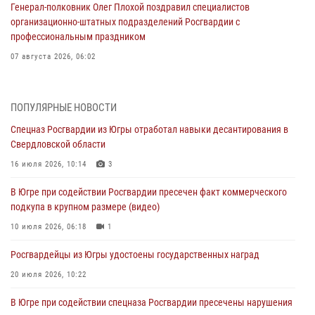
Генерал-полковник Олег Плохой поздравил специалистов
организационно-штатных подразделений Росгвардии с
профессиональным праздником
07 августа 2026, 06:02
Делегация МВД Республики Беларусь ознакомилась с передовыми
методами работы Росгвардии в Москве (видео)
ПОПУЛЯРНЫЕ НОВОСТИ
06 августа 2026, 11:29
5
1
Спецназ Росгвардии из Югры отработал навыки десантирования в
Свердловской области
Военнослужащие Росгвардии сбили дрон-разведчик ВСУ на южном
направлении
16 июля 2026, 10:14
3
06 августа 2026, 11:28
В Югре при содействии Росгвардии пресечен факт коммерческого
подкупа в крупном размере (видео)
Офицеры Росгвардии и ветераны войск правопорядка почтили
память генерала армии Ивана Кирилловича Яковлева
10 июля 2026, 06:18
1
06 августа 2026, 11:26
6
Росгвардейцы из Югры удостоены государственных наград
В Югре при силовой поддержке ОМОН Росгвардии задержаны
20 июля 2026, 10:22
подозреваемые в страховом мошенничестве
В Югре при содействии спецназа Росгвардии пресечены нарушения
06 августа 2026, 09:07
2
1