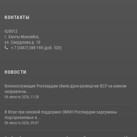
13 июля 2026, 11:47
2
КОНТАКТЫ
В Югре продолжается патриотическая акция «Каникулы с
Росгвардией»
628012
11 июля 2026, 12:26
7
г. Ханты-Мансийск,
ул. Свердлова д. 10
+ 7 (3467) 388-198 (доб. 520)
НОВОСТИ
Военнослужащие Росгвардии сбили дрон-разведчик ВСУ на южном
направлени...
06 августа 2026, 11:28
В Югре при силовой поддержке ОМОН Росгвардии задержаны
подозреваемые в...
06 августа 2026, 09:07