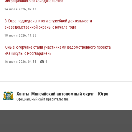
миграционного законодательства
Урайский отдел вневедомственной охраны Росгвардии отмечает
14 июля 2026, 09:17
60-летний юбилей
В Югре подведены итоги служебной деятельности
05 августа 2026, 12:01
3
вневедомственной охраны с начала года
18 июля 2026, 11:25
Юные югорчане стали участниками ведомственного проекта
«Каникулы с Росгвардией»
16 июля 2026, 04:54
4
На Урале Росгвардия провела дни открытых дверей и
тематические встречи с молодежью
29 июля 2026, 09:54
12
Ханты-Мансийский автономный округ - Югра
В Югре военнослужащие и сотрудники Росгвардии почтили память
Официальный сайт Правительства
святого равноапостольного князя Владимира
28 июля 2026, 09:15
1
В Югре Росгвардия обеспечила безопасность Всероссийского
форума развития гражданского общества «Добрино»