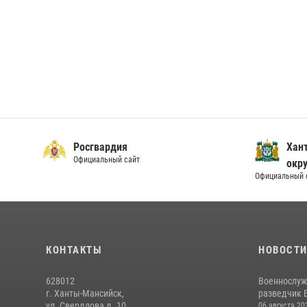
Росгвардия
Хан
Официальный сайт
окру
Официальный 
КОНТАКТЫ
НОВОСТ
628012
Военнослуж
г. Ханты-Мансийск,
разведчик 
ул. Свердлова д. 10
06 августа 20