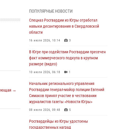
Генерал-полковник Олег Плохой поздравил
специалистов организационно-штатных
ПОПУЛЯРНЫЕ НОВОСТИ
подразделений Росгвардии с
профессиональным праздником
Спецназ Росгвардии из Югры отработал
навыки десантирования в Свердловской
07 августа 2026, 06:02
области
Делегация МВД Республики Беларусь
16 июля 2026, 10:14
3
ознакомилась с передовыми методами
работы Росгвардии в Москве (видео)
В Югре при содействии Росгвардии пресечен
факт коммерческого подкупа в крупном
06 августа 2026, 11:29
5
1
размере (видео)
Военнослужащие Росгвардии сбили дрон-
10 июля 2026, 06:18
1
разведчик ВСУ на южном направлении
Начальник регионального управления
06 августа 2026, 11:28
Росгвардии генерал-майор полиции Евгений
ующая →
Офицеры Росгвардии и ветераны войск
Симаков принял участие в чествовании
правопорядка почтили память генерала
журналистов газеты «Новости Югры»
армии Ивана Кирилловича Яковлева
08 июля 2026, 09:48
5
06 августа 2026, 11:26
6
Росгвардейцы из Югры удостоены
В Югре при силовой поддержке ОМОН
государственных наград