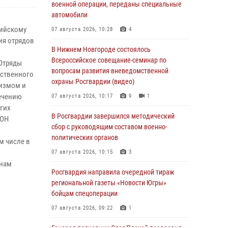
военной операции, переданы специальные
автомобили
сийскому
07 августа 2026, 10:28
4
ия отрядов
В Нижнем Новгороде состоялось
Всероссийское совещание-семинар по
 Отряды
вопросам развития вневедомственной
ественного
охраны Росгвардии (видео)
ризмом и
ечению
07 августа 2026, 10:17
9
1
гих
В Росгвардии завершился методический
МОН
сбор с руководящим составом военно-
политических органов
м числе в
07 августа 2026, 10:15
3
 нам
Росгвардия направила очередной тираж
региональной газеты «Новости Югры»
бойцам спецоперации
07 августа 2026, 09:22
1