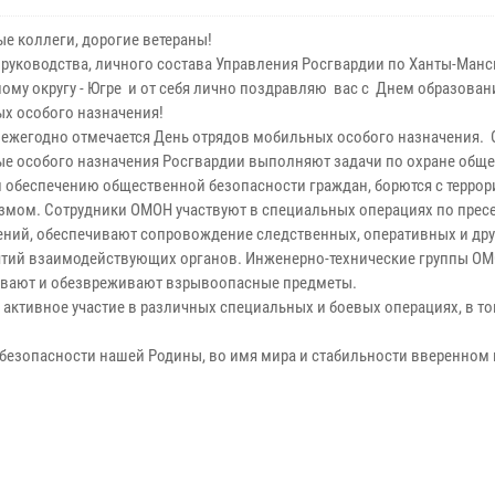
е коллеги, дорогие ветераны!
 руководства, личного состава Управления Росгвардии по Ханты-Ман
ому округу - Югре и от себя лично поздравляю вас с Днем образован
х особого назначения!
я ежегодно отмечается День отрядов мобильных особого назначения.
е особого назначения Росгвардии выполняют задачи по охране общ
и обеспечению общественной безопасности граждан, борются с терро
змом. Сотрудники ОМОН участвуют в специальных операциях по прес
ений, обеспечивают сопровождение следственных, оперативных и дру
тий взаимодействующих органов. Инженерно-технические группы О
вают и обезвреживают взрывоопасные предметы.
ктивное участие в различных специальных и боевых операциях, в то
я безопасности нашей Родины, во имя мира и стабильности вверенном