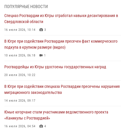
методами работы Росгвардии в Москве (видео)
ПОПУЛЯРНЫЕ НОВОСТИ
06 августа 2026, 11:29
5
1
Спецназ Росгвардии из Югры отработал навыки десантирования в
Свердловской области
Военнослужащие Росгвардии сбили дрон-разведчик ВСУ на южном
направлении
16 июля 2026, 10:14
3
06 августа 2026, 11:28
В Югре при содействии Росгвардии пресечен факт коммерческого
подкупа в крупном размере (видео)
Офицеры Росгвардии и ветераны войск правопорядка почтили
память генерала армии Ивана Кирилловича Яковлева
10 июля 2026, 06:18
1
06 августа 2026, 11:26
6
Росгвардейцы из Югры удостоены государственных наград
В Югре при силовой поддержке ОМОН Росгвардии задержаны
20 июля 2026, 10:22
подозреваемые в страховом мошенничестве
В Югре при содействии спецназа Росгвардии пресечены нарушения
06 августа 2026, 09:07
2
1
миграционного законодательства
Урайский отдел вневедомственной охраны Росгвардии отмечает
14 июля 2026, 09:17
60-летний юбилей
Юные югорчане стали участниками ведомственного проекта
05 августа 2026, 12:01
3
«Каникулы с Росгвардией»
16 июля 2026, 04:54
4