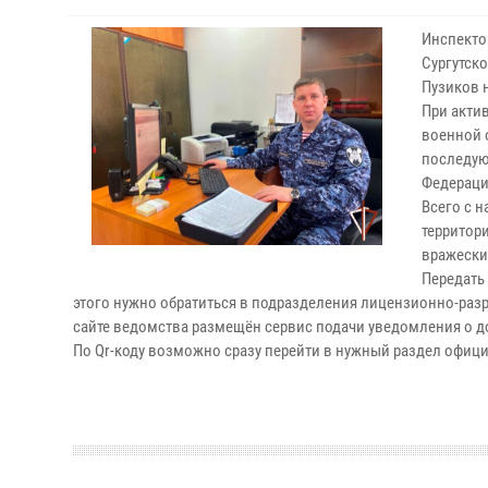
Инспектор
Сургутск
Пузиков 
При акти
военной 
последую
Федераци
Всего с 
территор
вражески
Передать
этого нужно обратиться в подразделения лицензионно-раз
сайте ведомства размещён сервис подачи уведомления о д
По Qr-коду возможно сразу перейти в нужный раздел офици