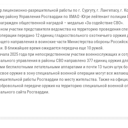
 лицензионно-разрешительной работы по г. Сургуту, г. Лангепасу, г. 
ому району Управления Росгвардии по ХМАО -Югре лейтенант полиции
награжден общественной наградой – медалью «За содействие СВО».
вном участии представителя ведомства на территорию проведения сп
операции передано 12 единиц гладкоствольного охотничьего оружия 
щего направления в воинские части Министерства обороны Российс
и. В ближайшее время ожидается передача еще 10 ружей.
начала 2025 года при непосредственном участии военнослужащих и со
иального управления в районы СВО направлено 377 единиц оружия для
ми беспилотными летательными аппаратами и почти 13 тысяч штук б
 свое оружие в зону специальной военной операции могут все желаю
решительной работы Росгвардии по месту жительства. Также на офиц
обровольной передаче оружия на территорию специальной военной о
ального сайта Росгвардии.