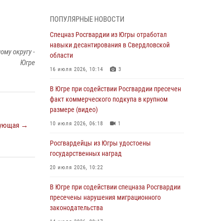
Генерал-полковник Олег Плохой поздравил
специалистов организационно-штатных
ПОПУЛЯРНЫЕ НОВОСТИ
подразделений Росгвардии с
профессиональным праздником
Спецназ Росгвардии из Югры отработал
навыки десантирования в Свердловской
07 августа 2026, 06:02
му округу -
области
Югре
Делегация МВД Республики Беларусь
16 июля 2026, 10:14
3
ознакомилась с передовыми методами
работы Росгвардии в Москве (видео)
В Югре при содействии Росгвардии пресечен
факт коммерческого подкупа в крупном
06 августа 2026, 11:29
5
1
размере (видео)
Военнослужащие Росгвардии сбили дрон-
10 июля 2026, 06:18
1
ующая →
разведчик ВСУ на южном направлении
Росгвардейцы из Югры удостоены
06 августа 2026, 11:28
государственных наград
Офицеры Росгвардии и ветераны войск
20 июля 2026, 10:22
правопорядка почтили память генерала
армии Ивана Кирилловича Яковлева
В Югре при содействии спецназа Росгвардии
пресечены нарушения миграционного
06 августа 2026, 11:26
6
законодательства
В Югре при силовой поддержке ОМОН