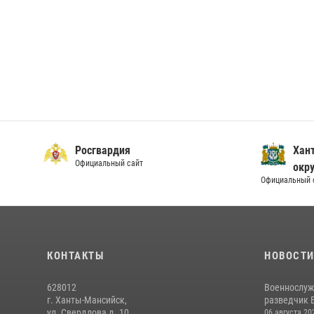
Росгвардия
Хан
Официальный сайт
окру
Официальный 
КОНТАКТЫ
НОВОСТ
628012
Военнослуж
г. Ханты-Мансийск,
разведчик 
ул. Свердлова д. 10
06 августа 20