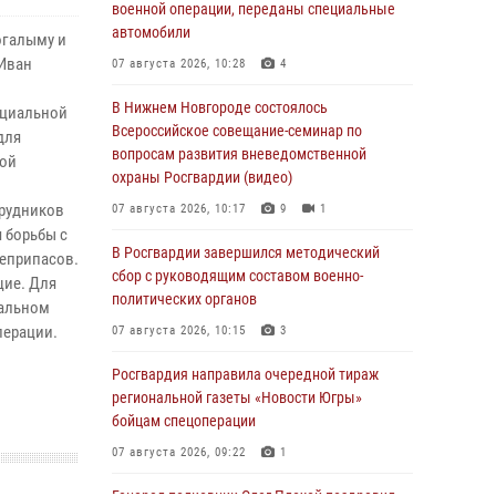
военной операции, переданы специальные
автомобили
Когалыму и
 Иван
07 августа 2026, 10:28
4
В Нижнем Новгороде состоялось
ециальной
Всероссийское совещание-семинар по
для
вопросам развития вневедомственной
кой
охраны Росгвардии (видео)
трудников
07 августа 2026, 10:17
9
1
 борьбы с
В Росгвардии завершился методический
оеприпасов.
сбор с руководящим составом военно-
щие. Для
политических органов
иальном
перации.
07 августа 2026, 10:15
3
Росгвардия направила очередной тираж
региональной газеты «Новости Югры»
бойцам спецоперации
07 августа 2026, 09:22
1