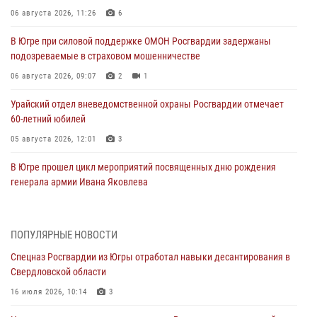
06 августа 2026, 11:26
6
В Югре при силовой поддержке ОМОН Росгвардии задержаны
подозреваемые в страховом мошенничестве
06 августа 2026, 09:07
2
1
Урайский отдел вневедомственной охраны Росгвардии отмечает
60-летний юбилей
05 августа 2026, 12:01
3
В Югре прошел цикл мероприятий посвященных дню рождения
генерала армии Ивана Яковлева
05 августа 2026, 11:31
4
В Югре ОМОН Росгвардии оказал содействие ГИБДД в выявлении
ПОПУЛЯРНЫЕ НОВОСТИ
нарушителей ПДД
Спецназ Росгвардии из Югры отработал навыки десантирования в
05 августа 2026, 11:14
Свердловской области
В Югре сотрудники вневедомственной охраны Росгвардии пресекли
16 июля 2026, 10:14
3
более 100 противоправных деяний за прошедшую неделю