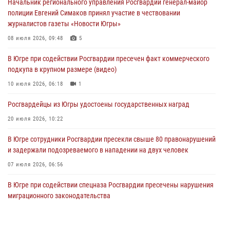
Начальник регионального управления Росгвардии генерал-майор
05 августа 2026, 05:56
полиции Евгений Симаков принял участие в чествовании
журналистов газеты «Новости Югры»
Генерал-полковник Юрий Аверин выступил на Всероссийском
молодёжном образовательном форуме «Территория смыслов»
08 июля 2026, 09:48
5
04 августа 2026, 11:11
2
В Югре при содействии Росгвардии пресечен факт коммерческого
подкупа в крупном размере (видео)
Ключевые события Росгвардии: итоги недели с 27 июля по 2
августа (видео)
10 июля 2026, 06:18
1
04 августа 2026, 09:54
1
Росгвардейцы из Югры удостоены государственных наград
20 июля 2026, 10:22
В Югре сотрудники Росгвардии пресекли свыше 80 правонарушений
и задержали подозреваемого в нападении на двух человек
07 июля 2026, 06:56
В Югре при содействии спецназа Росгвардии пресечены нарушения
миграционного законодательства
14 июля 2026, 09:17